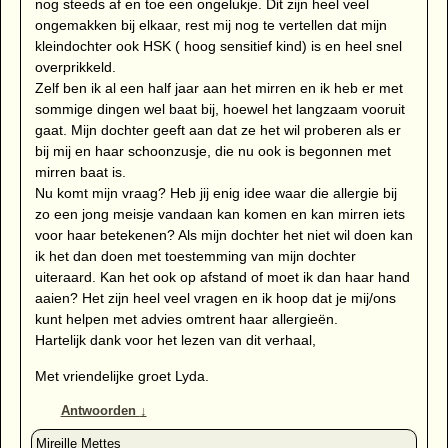
nog steeds af en toe een ongelukje. Dit zijn heel veel
ongemakken bij elkaar, rest mij nog te vertellen dat mijn
kleindochter ook HSK ( hoog sensitief kind) is en heel snel
overprikkeld.
Zelf ben ik al een half jaar aan het mirren en ik heb er met
sommige dingen wel baat bij, hoewel het langzaam vooruit
gaat. Mijn dochter geeft aan dat ze het wil proberen als er
bij mij en haar schoonzusje, die nu ook is begonnen met
mirren baat is.
Nu komt mijn vraag? Heb jij enig idee waar die allergie bij
zo een jong meisje vandaan kan komen en kan mirren iets
voor haar betekenen? Als mijn dochter het niet wil doen kan
ik het dan doen met toestemming van mijn dochter
uiteraard. Kan het ook op afstand of moet ik dan haar hand
aaien? Het zijn heel veel vragen en ik hoop dat je mij/ons
kunt helpen met advies omtrent haar allergieën.
Hartelijk dank voor het lezen van dit verhaal,
Met vriendelijke groet Lyda.
Antwoorden
↓