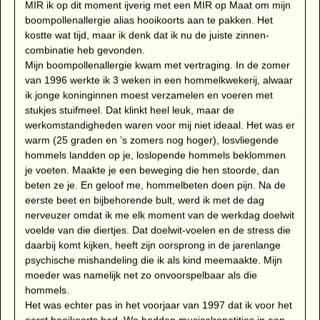
MIR ik op dit moment ijverig met een MIR op Maat om mijn
boompollenallergie alias hooikoorts aan te pakken. Het
kostte wat tijd, maar ik denk dat ik nu de juiste zinnen-
combinatie heb gevonden.
Mijn boompollenallergie kwam met vertraging. In de zomer
van 1996 werkte ik 3 weken in een hommelkwekerij, alwaar
ik jonge koninginnen moest verzamelen en voeren met
stukjes stuifmeel. Dat klinkt heel leuk, maar de
werkomstandigheden waren voor mij niet ideaal. Het was er
warm (25 graden en ’s zomers nog hoger), losvliegende
hommels landden op je, loslopende hommels beklommen
je voeten. Maakte je een beweging die hen stoorde, dan
beten ze je. En geloof me, hommelbeten doen pijn. Na de
eerste beet en bijbehorende bult, werd ik met de dag
nerveuzer omdat ik me elk moment van de werkdag doelwit
voelde van die diertjes. Dat doelwit-voelen en de stress die
daarbij komt kijken, heeft zijn oorsprong in de jarenlange
psychische mishandeling die ik als kind meemaakte. Mijn
moeder was namelijk net zo onvoorspelbaar als die
hommels.
Het was echter pas in het voorjaar van 1997 dat ik voor het