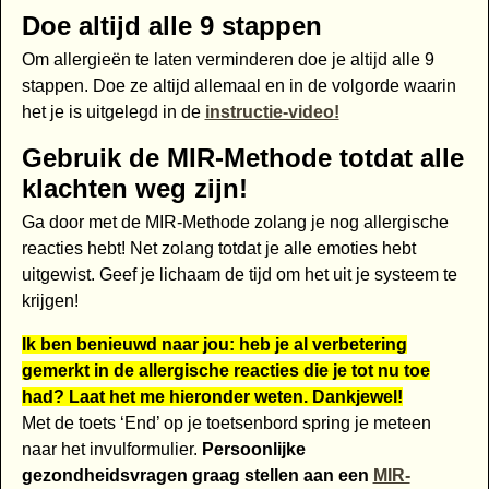
Doe altijd alle 9 stappen
Om allergieën te laten verminderen doe je altijd alle 9
stappen. Doe ze altijd allemaal en in de volgorde waarin
het je is uitgelegd in de
instructie-video!
Gebruik de MIR-Methode totdat alle
klachten weg zijn!
Ga door met de MIR-Methode zolang je nog allergische
reacties hebt! Net zolang totdat je alle emoties hebt
uitgewist. Geef je lichaam de tijd om het uit je systeem te
krijgen!
Ik ben benieuwd naar jou: heb je al verbetering
gemerkt in de allergische reacties die je tot nu toe
had? Laat het me hieronder weten. Dankjewel!
Met de toets ‘End’ op je toetsenbord spring je meteen
naar het invulformulier.
Persoonlijke
gezondheidsvragen graag stellen aan een
MIR-