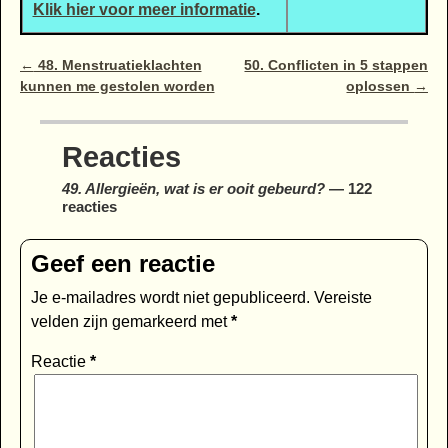
Klik hier voor meer informatie
.
Bericht navigatie
←
48. Menstruatieklachten
50. Conflicten in 5 stappen
kunnen me gestolen worden
oplossen
→
Reacties
49. Allergieën, wat is er ooit gebeurd?
— 122
reacties
Geef een reactie
Je e-mailadres wordt niet gepubliceerd.
Vereiste
velden zijn gemarkeerd met
*
Reactie
*