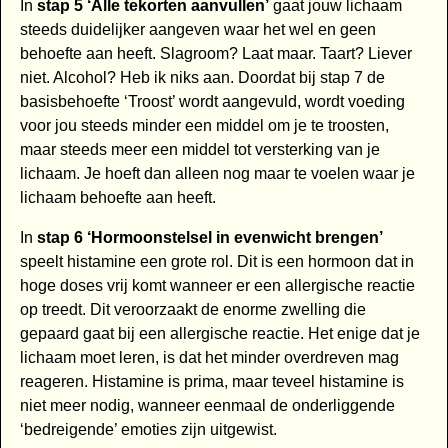
In
stap 5 ‘Alle tekorten aanvullen’
gaat jouw lichaam
steeds duidelijker aangeven waar het wel en geen
behoefte aan heeft. Slagroom? Laat maar. Taart? Liever
niet. Alcohol? Heb ik niks aan. Doordat bij stap 7 de
basisbehoefte ‘Troost’ wordt aangevuld, wordt voeding
voor jou steeds minder een middel om je te troosten,
maar steeds meer een middel tot versterking van je
lichaam. Je hoeft dan alleen nog maar te voelen waar je
lichaam behoefte aan heeft.
In
stap 6 ‘Hormoonstelsel in evenwicht brengen’
speelt histamine een grote rol. Dit is een hormoon dat in
hoge doses vrij komt wanneer er een allergische reactie
op treedt. Dit veroorzaakt de enorme zwelling die
gepaard gaat bij een allergische reactie. Het enige dat je
lichaam moet leren, is dat het minder overdreven mag
reageren. Histamine is prima, maar teveel histamine is
niet meer nodig, wanneer eenmaal de onderliggende
‘bedreigende’ emoties zijn uitgewist.