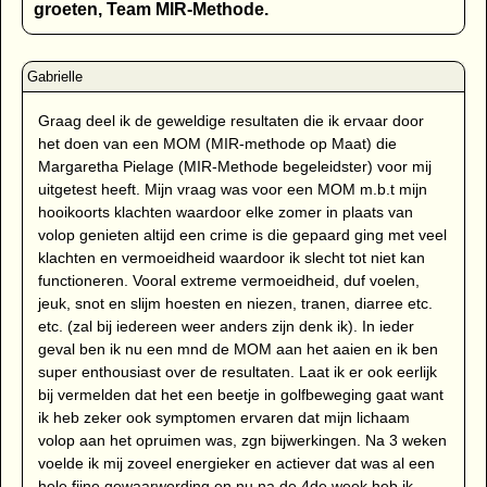
groeten, Team MIR-Methode.
Graag deel ik de geweldige resultaten die ik ervaar door
het doen van een MOM (MIR-methode op Maat) die
Margaretha Pielage (MIR-Methode begeleidster) voor mij
uitgetest heeft. Mijn vraag was voor een MOM m.b.t mijn
hooikoorts klachten waardoor elke zomer in plaats van
volop genieten altijd een crime is die gepaard ging met veel
klachten en vermoeidheid waardoor ik slecht tot niet kan
functioneren. Vooral extreme vermoeidheid, duf voelen,
jeuk, snot en slijm hoesten en niezen, tranen, diarree etc.
etc. (zal bij iedereen weer anders zijn denk ik). In ieder
geval ben ik nu een mnd de MOM aan het aaien en ik ben
super enthousiast over de resultaten. Laat ik er ook eerlijk
bij vermelden dat het een beetje in golfbeweging gaat want
ik heb zeker ook symptomen ervaren dat mijn lichaam
volop aan het opruimen was, zgn bijwerkingen. Na 3 weken
voelde ik mij zoveel energieker en actiever dat was al een
hele fijne gewaarwording en nu na de 4de week heb ik