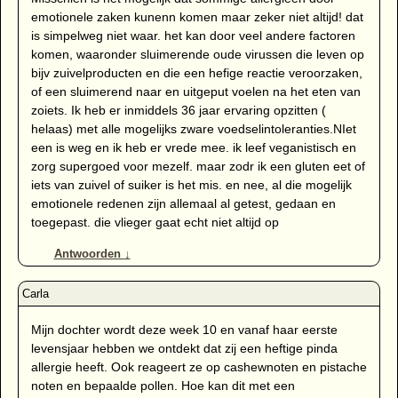
emotionele zaken kunenn komen maar zeker niet altijd! dat
is simpelweg niet waar. het kan door veel andere factoren
komen, waaronder sluimerende oude virussen die leven op
bijv zuivelproducten en die een hefige reactie veroorzaken,
of een sluimerend naar en uitgeput voelen na het eten van
zoiets. Ik heb er inmiddels 36 jaar ervaring opzitten (
helaas) met alle mogelijks zware voedselintoleranties.NIet
een is weg en ik heb er vrede mee. ik leef veganistisch en
zorg supergoed voor mezelf. maar zodr ik een gluten eet of
iets van zuivel of suiker is het mis. en nee, al die mogelijk
emotionele redenen zijn allemaal al getest, gedaan en
toegepast. die vlieger gaat echt niet altijd op
Antwoorden
↓
Mijn dochter wordt deze week 10 en vanaf haar eerste
levensjaar hebben we ontdekt dat zij een heftige pinda
allergie heeft. Ook reageert ze op cashewnoten en pistache
noten en bepaalde pollen. Hoe kan dit met een