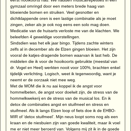
eerst hooikoorts had. We hadden musicalrepetities in een
gymzaal omringd door een meters brede haag van
bloeiende bomen en struiken. Veel gesnotter en
dichtklappende oren is een lastige combinatie als je moet
zingen, zeker als je ook nog eens een solo mag doen.
Medicatie van de huisarts verloste me van de klachten. We
beleefden 4 geweldige voorstellingen.
Sindsdien was het elk jaar bingo. Tijdens zachte winters
zelfs al in december als de Elzen gingen bloeien. Het zijn
vooral de katjes-dragende bomen waarvan ik last heb. De
middelen die ik voor de hooikoorts gebruikte (meestal van
dr. Vogel en Heel) werkten nooit voor 100%, brachten enkel
tijdelijk verlichting. Logisch, weet ik tegenwoordig, want je
neemt er de oorzaak niet mee weg.
Met de MOM die ik nu aai koppel ik de angst voor
hommelbeten, de angst voor doelwit zijn, de stress van de
hommelkwekerij en de stress van de musical los. En ik
detox de combinaties angst en stuifmeel en stress en
stuifmeel. Als ik langs Elzen loop of fiets doe ik de EHBO-
MIR of ‘detox stuifmeel’. Mijn neus loopt soms nog als een
kraan en de niesbuien zijn van goede kwaliteit, maar ik voel
me er niet meer beroerd van. Volgens mij zit ik in de goede