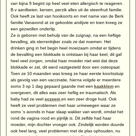
van bijna 9 begint op heel veel eten allergisch te reageren.
B.v aardbeien, kersen, perzik alles uit de steenfruit familie.
Ook heeft ze last van hooikoorts en met name van de Berk
familie.Vanavond at ze gekookte andijvie en toen kreeg ze
een gezwollen onderlip.
Ze is geboren met behulp van de zuignap, na een heftige
bevalling, als sterrenkijker zoals ze dat noemen. Het
drinken ging in het begin heel moeizaam omdat er tijdens
de bevalling een blokkade is ontstaan bij haar keel, dit gaf
heel veel zorgen, omdat haar moeder niet wist dat deze
blokkade er zat, dit werd vastgesteld door een osteopaat.
Toen ze 10 maanden was kreeg ze haar eerste koortsstuip
als gevolg van een vaccinatie, hierna volgde er meerdere
soms 3 op 1 dag gepaard gaande met een
kaakklem
en
overgeven, dit alles was zeer heftig en traumatisch. Als
baby had ze veel
eczeem
en een zeer droge huid. Ook
heeft ze veel problemen met haar urinewegen waar ze
soms ‘s avonds in haar slaap wakker van wordt, omdat het
rond de vagina rood en pijnlijk is. Dit zelfde had haar
moeder, mijn dochter vroeger ook. Zindelijk worden duurde
ook heel lang, veel problemen met de plas ophouden, nu