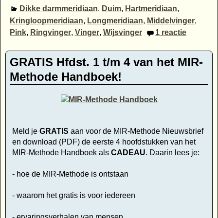
Dikke darmmeridiaan
,
Duim
,
Hartmeridiaan
,
Kringloopmeridiaan
,
Longmeridiaan
,
Middelvinger
,
Pink
,
Ringvinger
,
Vinger
,
Wijsvinger
1
reactie
GRATIS Hfdst. 1 t/m 4 van het MIR-
Methode Handboek!
Meld je
GRATIS
aan voor de MIR-Methode Nieuwsbrief
en download (PDF) de eerste 4 hoofdstukken van het
MIR-Methode Handboek als
CADEAU
. Daarin lees je:
- hoe de MIR-Methode is ontstaan
- waarom het gratis is voor iedereen
- ervaringsverhalen van mensen