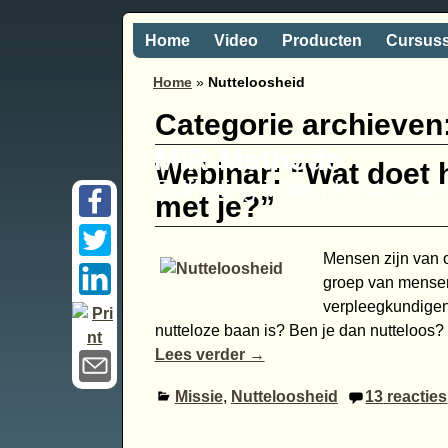
Home
Video
Producten
Cursus
Home
»
Nutteloosheid
Categorie archieven
MIR-Methode
Webinar: “Wat doet 
Zelfheling in een handomdr
met je?”
Mensen zijn van 
groep van mensen,
verpleegkundigen,
nutteloze baan is? Ben je dan nutteloos?
Lees verder →
Missie
,
Nutteloosheid
13
reacties