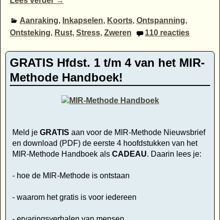
Lees verder →
Aanraking
,
Inkapselen
,
Koorts
,
Ontspanning
,
Ontsteking
,
Rust
,
Stress
,
Zweren
110
reacties
GRATIS Hfdst. 1 t/m 4 van het MIR-
Methode Handboek!
Meld je
GRATIS
aan voor de MIR-Methode Nieuwsbrief
en download (PDF) de eerste 4 hoofdstukken van het
MIR-Methode Handboek als
CADEAU
. Daarin lees je:
- hoe de MIR-Methode is ontstaan
- waarom het gratis is voor iedereen
- ervaringsverhalen van mensen