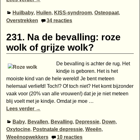
Huilbaby
,
Huilen
,
KISS-syndroom
,
Osteopaat
,
Overstrekken
34
reacties
231. Na de bevalling: roze
wolk of grijze wolk?
De bevalling is achter de rug. Het
kindje is geboren. Het is het
mooiste kind van de hele wereld! Je bent meteen
helemaal verliefd! Toch!? Of toch niet? Het komt bijzonder
vaak voor (20% van alle vrouwen!) dat je je niet meteen
blij voelt met je kindje. Omdat je moe
…
Lees verder →
Baby
,
Bevallen
,
Bevalling
,
Depressie
,
Down
,
Oxytocine
,
Postnatale depressie
,
Weeën
,
Weeënopwekkers
10
reacties