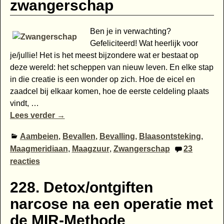
zwangerschap
Ben je in verwachting?
Gefeliciteerd! Wat heerlijk voor
je/jullie! Het is het meest bijzondere wat er bestaat op
deze wereld: het scheppen van nieuw leven. En elke stap
in die creatie is een wonder op zich. Hoe de eicel en
zaadcel bij elkaar komen, hoe de eerste celdeling plaats
vindt,
…
Lees verder →
Aambeien
,
Bevallen
,
Bevalling
,
Blaasontsteking
,
Maagmeridiaan
,
Maagzuur
,
Zwangerschap
23
reacties
228. Detox/ontgiften
narcose na een operatie met
de MIR-Methode