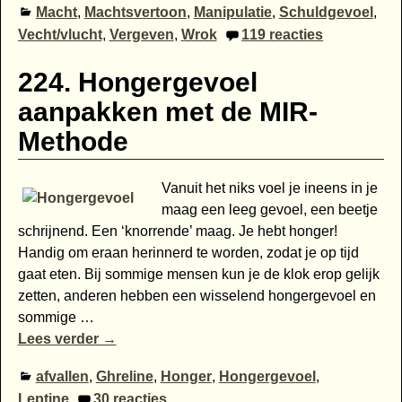
Macht
,
Machtsvertoon
,
Manipulatie
,
Schuldgevoel
,
Vecht/vlucht
,
Vergeven
,
Wrok
119
reacties
224. Hongergevoel
aanpakken met de MIR-
Methode
Vanuit het niks voel je ineens in je
maag een leeg gevoel, een beetje
schrijnend. Een ‘knorrende’ maag. Je hebt honger!
Handig om eraan herinnerd te worden, zodat je op tijd
gaat eten. Bij sommige mensen kun je de klok erop gelijk
zetten, anderen hebben een wisselend hongergevoel en
sommige
…
Lees verder →
afvallen
,
Ghreline
,
Honger
,
Hongergevoel
,
Leptine
30
reacties