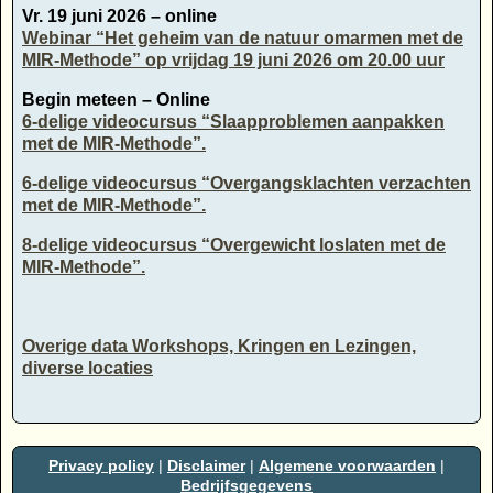
Vr. 19 juni 2026 – online
Webinar “Het geheim van de natuur omarmen met de
MIR-Methode” op vrijdag 19 juni 2026 om 20.00 uur
Begin meteen – Online
6-delige videocursus “Slaapproblemen aanpakken
met de MIR-Methode”.
6-delige videocursus “Overgangsklachten verzachten
met de MIR-Methode”.
8-delige videocursus “Overgewicht loslaten met de
MIR-Methode”.
Overige data Workshops, Kringen en Lezingen,
diverse locaties
Privacy policy
|
Disclaimer
|
Algemene voorwaarden
|
Bedrijfsgegevens