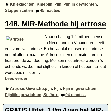
Knieklachten
,
Kniepijn
,
Pijn
,
Pijn in gewrichten
,
Stappen zetten
45
reacties
148. MIR-Methode bij artrose
Naar schatting 1,2 miljoen mensen
in Nederland en Vlaanderen heeft
een vorm van artrose. En het aantal mensen met artrose
neemt alleen maar toe. Artrose is een uitermate nare en
frustrerende aandoening. Mensen met artrose worden ’s
ochtends wakker met stijfheid in knieën of heupen. En dat
wordt pas minder
…
Lees verder →
Artrose
,
Gewrichtspijn
,
Pijn
,
Pijn in gewrichten
,
Pijnlijke gewrichten
,
Stijfheid
94
reacties
GRATIS Hfdst. 1 t/m 4 van het MIR-