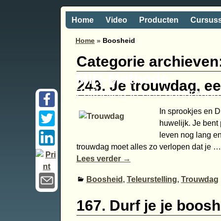
Home
Video
Producten
Cursus
Home
»
Boosheid
Categorie archieven
MIR-Methode
243. Je trouwdag, e
Zelfheling in een handomdr
In sprookjes en D
huwelijk. Je bent 
leven nog lang en
trouwdag moet alles zo verlopen dat je
…
Lees verder →
Boosheid
,
Teleurstelling
,
Trouwdag
167. Durf je je boosh