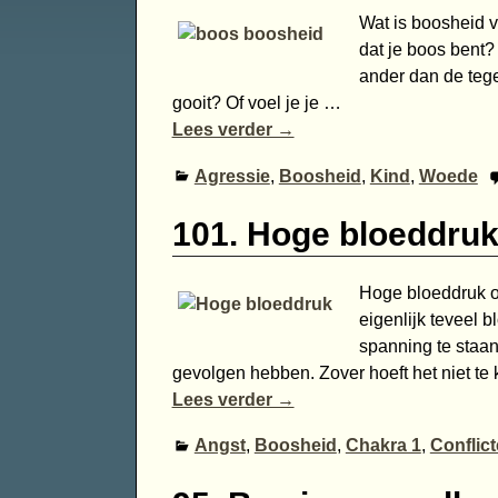
Wat is boosheid v
dat je boos bent?
ander dan de tege
gooit? Of voel je je
…
Lees verder →
Agressie
,
Boosheid
,
Kind
,
Woede
101. Hoge bloeddru
Hoge bloeddruk on
eigenlijk teveel 
spanning te staan
gevolgen hebben. Zover hoeft het niet t
Lees verder →
Angst
,
Boosheid
,
Chakra 1
,
Conflic