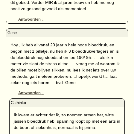
dit gebied. Verder MIR ik al jaren trouw en heb me nog
nooit zo gezond gevoeld als momenteel.
Antwoorden
↓
Hoy , ik heb al vanaf 20 jaar n hele hoge bloeddruk, en
begon met 1 pilletje. nu heb ik 3 bloeddrukverlagers en is
de bloeddruk nog steeds af en toe 190/ 95… .. als ik n
meter zie slaat de stress al toe….. vraag me af waarom ik
de pillen moet blijven slikken, nu lees ik net iets over uw
methode, ga t meteen proberen….hopelijk werkt t… laat
zeker nog iets horen… .bvd. Gene….
Antwoorden
↓
Ik kwam er achter dat ik, zo noemen artsen het, witte
jassen bloeddruk heb, spanning loopt op met een arts in
de buurt of ziekenhuis, normaal is hij prima.