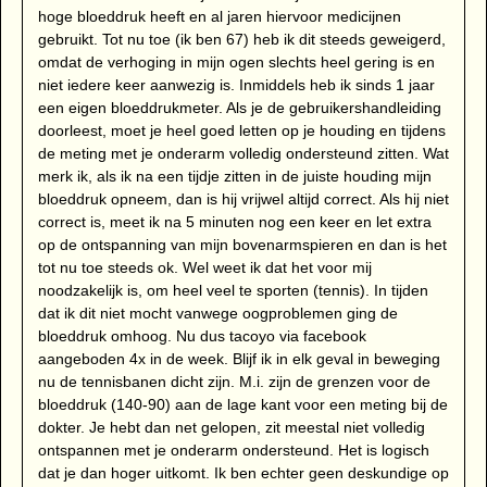
hoge bloeddruk heeft en al jaren hiervoor medicijnen
gebruikt. Tot nu toe (ik ben 67) heb ik dit steeds geweigerd,
omdat de verhoging in mijn ogen slechts heel gering is en
niet iedere keer aanwezig is. Inmiddels heb ik sinds 1 jaar
een eigen bloeddrukmeter. Als je de gebruikershandleiding
doorleest, moet je heel goed letten op je houding en tijdens
de meting met je onderarm volledig ondersteund zitten. Wat
merk ik, als ik na een tijdje zitten in de juiste houding mijn
bloeddruk opneem, dan is hij vrijwel altijd correct. Als hij niet
correct is, meet ik na 5 minuten nog een keer en let extra
op de ontspanning van mijn bovenarmspieren en dan is het
tot nu toe steeds ok. Wel weet ik dat het voor mij
noodzakelijk is, om heel veel te sporten (tennis). In tijden
dat ik dit niet mocht vanwege oogproblemen ging de
bloeddruk omhoog. Nu dus tacoyo via facebook
aangeboden 4x in de week. Blijf ik in elk geval in beweging
nu de tennisbanen dicht zijn. M.i. zijn de grenzen voor de
bloeddruk (140-90) aan de lage kant voor een meting bij de
dokter. Je hebt dan net gelopen, zit meestal niet volledig
ontspannen met je onderarm ondersteund. Het is logisch
dat je dan hoger uitkomt. Ik ben echter geen deskundige op