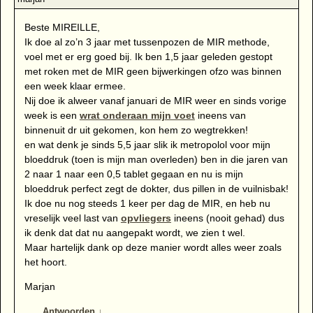
Beste MIREILLE,
Ik doe al zo’n 3 jaar met tussenpozen de MIR methode,
voel met er erg goed bij. Ik ben 1,5 jaar geleden gestopt
met roken met de MIR geen bijwerkingen ofzo was binnen
een week klaar ermee.
Nij doe ik alweer vanaf januari de MIR weer en sinds vorige
week is een
wrat onderaan mijn voet
ineens van
binnenuit dr uit gekomen, kon hem zo wegtrekken!
en wat denk je sinds 5,5 jaar slik ik metropolol voor mijn
bloeddruk (toen is mijn man overleden) ben in die jaren van
2 naar 1 naar een 0,5 tablet gegaan en nu is mijn
bloeddruk perfect zegt de dokter, dus pillen in de vuilnisbak!
Ik doe nu nog steeds 1 keer per dag de MIR, en heb nu
vreselijk veel last van
opvliegers
ineens (nooit gehad) dus
ik denk dat dat nu aangepakt wordt, we zien t wel.
Maar hartelijk dank op deze manier wordt alles weer zoals
het hoort.
Marjan
Antwoorden
↓