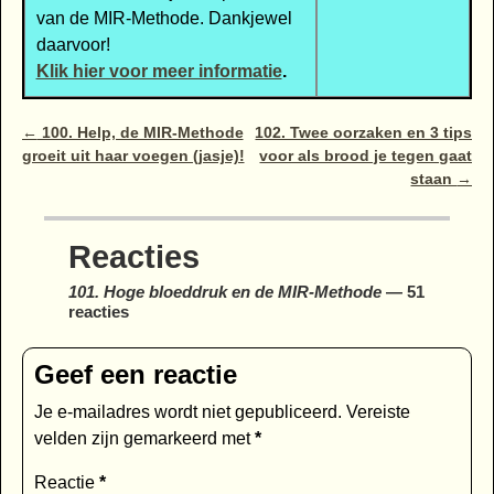
van de MIR-Methode. Dankjewel
daarvoor!
Klik hier voor meer informatie
.
Bericht navigatie
←
100. Help, de MIR-Methode
102. Twee oorzaken en 3 tips
groeit uit haar voegen (jasje)!
voor als brood je tegen gaat
staan
→
Reacties
101. Hoge bloeddruk en de MIR-Methode
— 51
reacties
Geef een reactie
Je e-mailadres wordt niet gepubliceerd.
Vereiste
velden zijn gemarkeerd met
*
Reactie
*