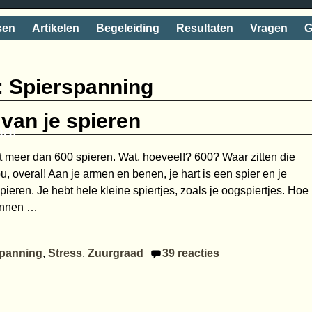
sen
Artikelen
Begeleiding
Resultaten
Vragen
G
:
Spierspanning
van je spieren
aai
 meer dan 600 spieren. Wat, hoeveel!? 600? Waar zitten die
, overal! Aan je armen en benen, je hart is een spier en je
ieren. Je hebt hele kleine spiertjes, zoals je oogspiertjes. Hoe
kunnen
…
spanning
,
Stress
,
Zuurgraad
39
reacties