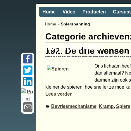
Home
Video
Producten
Cursus
Home
»
Spierspanning
Categorie archieven
MIR-Methode
192. De drie wensen 
Zelfheling in een handomdr
Ons lichaam heeft
dan allemaal? Nou
darmen zijn ook sp
kleiner de spieren, hoe sneller ze moe 
Lees verder →
Bevriesmechanisme
,
Kramp
,
Spier