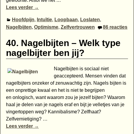
gewoonte. Alsof we het
…
Lees verder →
Hoofdpijn
,
Intuïtie
,
Loopbaan
,
Loslaten
,
Nagelbijten
,
Optimisme
,
Zelfvertrouwen
86
reacties
40. Nagelbijten – Welk type
nagelbijter ben jij?
Nagelbijten is sociaal niet
geaccepteerd. Mensen vinden dat
nagelbijters onzeker of zenuwachtig zijn. Nagels bijten is
een onprettige kwaal en het is niet te begrijpen
en onlogisch, want waarom zou je jezelf bijten? Waarom
haal je delen van je nagels eraf en bijt je velletjes van je
vingertoppen weg? Kannibalisme? Zelfhaat?
Zelfvernietiging?
…
Lees verder →