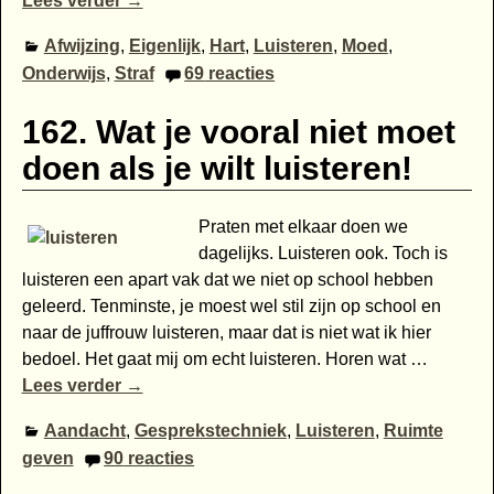
Lees verder →
Afwijzing
,
Eigenlijk
,
Hart
,
Luisteren
,
Moed
,
Onderwijs
,
Straf
69
reacties
162. Wat je vooral niet moet
doen als je wilt luisteren!
Praten met elkaar doen we
dagelijks. Luisteren ook. Toch is
luisteren een apart vak dat we niet op school hebben
geleerd. Tenminste, je moest wel stil zijn op school en
naar de juffrouw luisteren, maar dat is niet wat ik hier
bedoel. Het gaat mij om echt luisteren. Horen wat
…
Lees verder →
Aandacht
,
Gesprekstechniek
,
Luisteren
,
Ruimte
geven
90
reacties