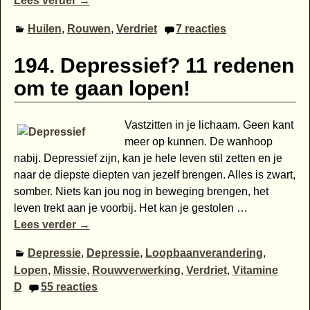
Lees verder →
Huilen
,
Rouwen
,
Verdriet
7
reacties
194. Depressief? 11 redenen
om te gaan lopen!
Vastzitten in je lichaam. Geen kant
meer op kunnen. De wanhoop
nabij. Depressief zijn, kan je hele leven stil zetten en je
naar de diepste diepten van jezelf brengen. Alles is zwart,
somber. Niets kan jou nog in beweging brengen, het
leven trekt aan je voorbij. Het kan je gestolen
…
Lees verder →
Depressie
,
Depressie
,
Loopbaanverandering
,
Lopen
,
Missie
,
Rouwverwerking
,
Verdriet
,
Vitamine
D
55
reacties