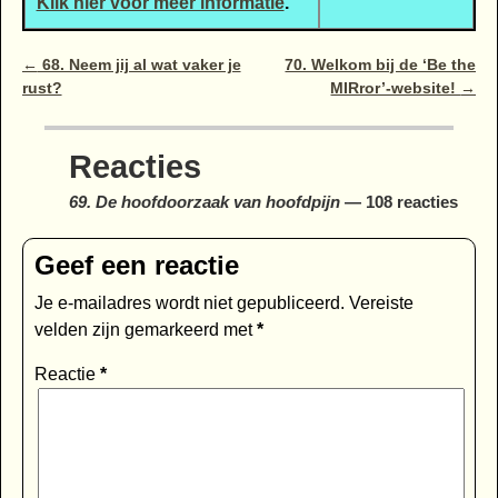
Klik hier voor meer informatie
.
Bericht navigatie
←
68. Neem jij al wat vaker je
70. Welkom bij de ‘Be the
rust?
MIRror’-website!
→
Reacties
69. De hoofdoorzaak van hoofdpijn
— 108 reacties
Geef een reactie
Je e-mailadres wordt niet gepubliceerd.
Vereiste
velden zijn gemarkeerd met
*
Reactie
*