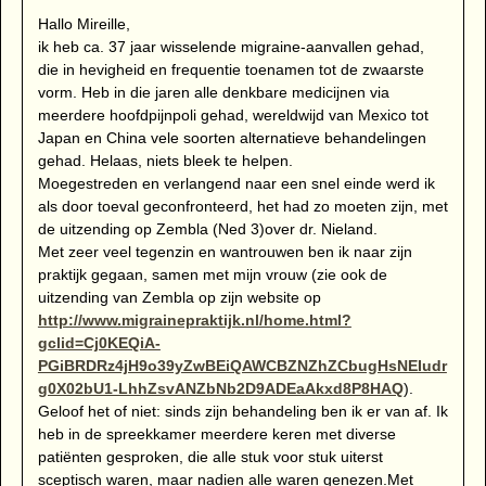
Hallo Mireille,
ik heb ca. 37 jaar wisselende migraine-aanvallen gehad,
die in hevigheid en frequentie toenamen tot de zwaarste
vorm. Heb in die jaren alle denkbare medicijnen via
meerdere hoofdpijnpoli gehad, wereldwijd van Mexico tot
Japan en China vele soorten alternatieve behandelingen
gehad. Helaas, niets bleek te helpen.
Moegestreden en verlangend naar een snel einde werd ik
als door toeval geconfronteerd, het had zo moeten zijn, met
de uitzending op Zembla (Ned 3)over dr. Nieland.
Met zeer veel tegenzin en wantrouwen ben ik naar zijn
praktijk gegaan, samen met mijn vrouw (zie ook de
uitzending van Zembla op zijn website op
http://www.migrainepraktijk.nl/home.html?
gclid=Cj0KEQiA-
PGiBRDRz4jH9o39yZwBEiQAWCBZNZhZCbugHsNEIudr
g0X02bU1-LhhZsvANZbNb2D9ADEaAkxd8P8HAQ
).
Geloof het of niet: sinds zijn behandeling ben ik er van af. Ik
heb in de spreekkamer meerdere keren met diverse
patiënten gesproken, die alle stuk voor stuk uiterst
sceptisch waren, maar nadien alle waren genezen.Met