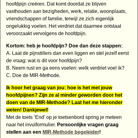
hoofdpijn creëren. Dat komt doordat ze blijven
vasthouden aan bezigheden, werk, relatie, woonplaats,
vriendschappen of familie, terwijl ze zich eigenlijk
ongelukkig voelen. Het verdriet dat daarmee ontstaat
veroorzaakt vervolgens de hoofdpijn.
Kortom: heb je hoofdpijn? Doe dan deze stappen:
A. Laat de pijnstillers dan even liggen en stel jezelf eerst
de vraag: wat is dit voor hoofdpijn?
B. Neem rust en ga eens voelen: welk verdriet voel ik?
C. Doe de MIR-Methode.
Ik hoor het graag van jou: hoe is het met jouw
hoofdpijnen? Zijn ze al minder geworden door het
doen van de MIR-Methode? Laat het me hieronder
weten! Dankjewel!
Met de toets ‘End’ op je toetsenbord spring je meteen
naar het invulformulier.
Persoonlijke vragen graag
stellen aan een
MIR-Methode begeleider
!