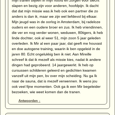
mijn tranen blijven in mijn hoofd en zorgen voor slecht
slapen en bezig zijn voor anderen, hoofdpijn. Ik dacht
dat dat mijn missie was.ik heb ook een partner die zo
anders is dan ik, maar we zijn wel liefdevol bij elkaar.
Mijn jeugd was in de oorlog in Amsterdam, bij radeloze
ouders en een oudere broer en zus. Ik heb vriendinnen,
die ver en nog verder wonen, weduwen, 80tigers, ik heb
linde dochter, ook al weer 51, mijn zoon 5 jaar geleden
overleden. Ik Mir al een paar jaar, dat geeft me houvast
en doe autogene training, waarin ik ben opgeleid in de
jaren 80. Echt ongelukkig ben ik niet. Aan Mireille
schreef ik dat ik mezelf als missie kies, nadat ik andere
dingen had geprobeerd. 14 jaargewerkt. Ik heb op
cursussen schilderen geleerd en gedichten kwamen
vanzelf uit mijn pen, bv over mijn scheiding. Nu ga Ik
naar de sauna, dat is mezelf verwennen. Ik wens jou
ook veel fijne momenten. Ook ga ik een Mir begeleider
bezoeken, wie weet komen dan de tranen.
Antwoorden
↓