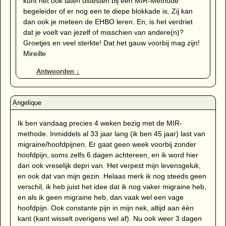
kunt het ook laten uittesten bij een MIR-Methode
begeleider of er nog een te diepe blokkade is. Zij kan
dan ook je meteen de EHBO leren. En, is het verdriet
dat je voelt van jezelf of misschien van andere(n)?
Groetjes en veel sterkte! Dat het gauw voorbij mag zijn!
Mireille
Antwoorden
↓
Ik ben vandaag precies 4 weken bezig met de MIR-
methode. Inmiddels al 33 jaar lang (ik ben 45 jaar) last van
migraine/hoofdpijnen. Er gaat geen week voorbij zonder
hoofdpijn, soms zelfs 6 dagen achtereen, en ik word hier
dan ook vreselijk depri van. Het verpest mijn levensgeluk,
en ook dat van mijn gezin. Helaas merk ik nog steeds geen
verschil, ik heb juist het idee dat ik nog vaker migraine heb,
en als ik geen migraine heb, dan vaak wel een vage
hoofdpijn. Ook constante pijn in mijn nek, altijd aan één
kant (kant wisselt overigens wel af). Nu ook weer 3 dagen