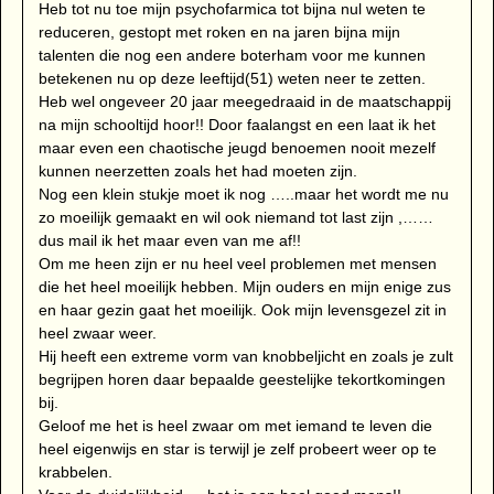
Heb tot nu toe mijn psychofarmica tot bijna nul weten te
reduceren, gestopt met roken en na jaren bijna mijn
talenten die nog een andere boterham voor me kunnen
betekenen nu op deze leeftijd(51) weten neer te zetten.
Heb wel ongeveer 20 jaar meegedraaid in de maatschappij
na mijn schooltijd hoor!! Door faalangst en een laat ik het
maar even een chaotische jeugd benoemen nooit mezelf
kunnen neerzetten zoals het had moeten zijn.
Nog een klein stukje moet ik nog …..maar het wordt me nu
zo moeilijk gemaakt en wil ook niemand tot last zijn ,……
dus mail ik het maar even van me af!!
Om me heen zijn er nu heel veel problemen met mensen
die het heel moeilijk hebben. Mijn ouders en mijn enige zus
en haar gezin gaat het moeilijk. Ook mijn levensgezel zit in
heel zwaar weer.
Hij heeft een extreme vorm van knobbeljicht en zoals je zult
begrijpen horen daar bepaalde geestelijke tekortkomingen
bij.
Geloof me het is heel zwaar om met iemand te leven die
heel eigenwijs en star is terwijl je zelf probeert weer op te
krabbelen.