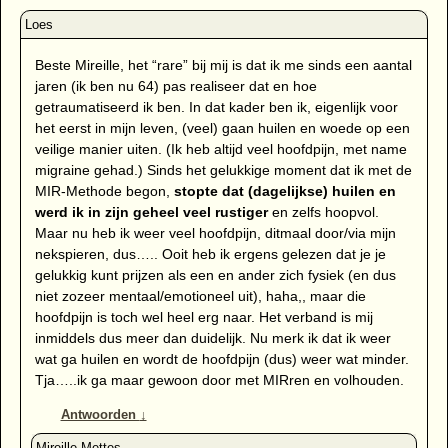
Beste Mireille, het “rare” bij mij is dat ik me sinds een aantal
jaren (ik ben nu 64) pas realiseer dat en hoe
getraumatiseerd ik ben. In dat kader ben ik, eigenlijk voor
het eerst in mijn leven, (veel) gaan huilen en woede op een
veilige manier uiten. (Ik heb altijd veel hoofdpijn, met name
migraine gehad.) Sinds het gelukkige moment dat ik met de
MIR-Methode begon,
stopte dat (dagelijkse) huilen en
werd ik in zijn geheel veel rustiger
en zelfs hoopvol.
Maar nu heb ik weer veel hoofdpijn, ditmaal door/via mijn
nekspieren, dus….. Ooit heb ik ergens gelezen dat je je
gelukkig kunt prijzen als een en ander zich fysiek (en dus
niet zozeer mentaal/emotioneel uit), haha,, maar die
hoofdpijn is toch wel heel erg naar. Het verband is mij
inmiddels dus meer dan duidelijk. Nu merk ik dat ik weer
wat ga huilen en wordt de hoofdpijn (dus) weer wat minder.
Tja…..ik ga maar gewoon door met MIRren en volhouden.
Antwoorden
↓