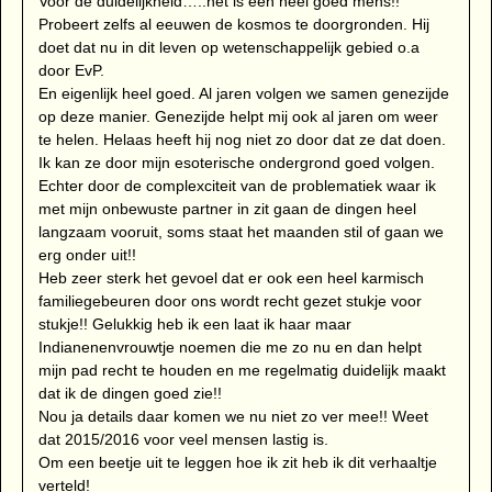
Voor de duidelijkheid…..het is een heel goed mens!!
Probeert zelfs al eeuwen de kosmos te doorgronden. Hij
doet dat nu in dit leven op wetenschappelijk gebied o.a
door EvP.
En eigenlijk heel goed. Al jaren volgen we samen genezijde
op deze manier. Genezijde helpt mij ook al jaren om weer
te helen. Helaas heeft hij nog niet zo door dat ze dat doen.
Ik kan ze door mijn esoterische ondergrond goed volgen.
Echter door de complexciteit van de problematiek waar ik
met mijn onbewuste partner in zit gaan de dingen heel
langzaam vooruit, soms staat het maanden stil of gaan we
erg onder uit!!
Heb zeer sterk het gevoel dat er ook een heel karmisch
familiegebeuren door ons wordt recht gezet stukje voor
stukje!! Gelukkig heb ik een laat ik haar maar
Indianenenvrouwtje noemen die me zo nu en dan helpt
mijn pad recht te houden en me regelmatig duidelijk maakt
dat ik de dingen goed zie!!
Nou ja details daar komen we nu niet zo ver mee!! Weet
dat 2015/2016 voor veel mensen lastig is.
Om een beetje uit te leggen hoe ik zit heb ik dit verhaaltje
verteld!