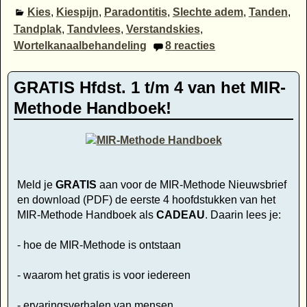
Kies
,
Kiespijn
,
Paradontitis
,
Slechte adem
,
Tanden
,
Tandplak
,
Tandvlees
,
Verstandskies
,
Wortelkanaalbehandeling
8
reacties
GRATIS Hfdst. 1 t/m 4 van het MIR-
Methode Handboek!
Meld je
GRATIS
aan voor de MIR-Methode Nieuwsbrief
en download (PDF) de eerste 4 hoofdstukken van het
MIR-Methode Handboek als
CADEAU
. Daarin lees je:
- hoe de MIR-Methode is ontstaan
- waarom het gratis is voor iedereen
- ervaringsverhalen van mensen