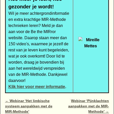
gezonder je wordt!
Wil je meer achtergrondinformatie
en extra krachtige MIR-Methode
technieken leren? Meld je dan
aan voor de Be the MIRror
website. Daarop staan meer dan
150 video's, waarmee je jezelf de
rest van je leven kunt begeleiden,
wat je ook overkomt! Door lid te
worden, draag je bovendien bij
aan het wereldwijd verspreiden
van de MIR-Methode. Dankjewel
daarvoor!
Klik hier voor meer informatie
.
Bericht navigatie
←
Webinar ‘Het limbische
Webinar ‘Pijnklachten
systeem aanpakken met de
aanpakken met de MIR-
MIR-Methode’
Methode’
→