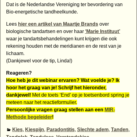
Dat is de Nederlandse Vereniging ter bevordering van
Bio-energetische tandheelkunde.
Lees
hier een artikel van Maartje Brands
over
biologische tandartsen en over haar
‘Marie Instituut’
waar je tandartsbehandelingen kunt krijgen die ook
rekening houden met de meridianen en de rest van je
lichaam.
(Dankjewel voor de tip, Linda!)
Reageren?
Hoe heb je dit webinar ervaren? Wat voelde je? Ik
hoor het graag van je! Schrijf het hieronder,
dankjewel!
Met de toets ‘End’ op je toetsenbord spring je
meteen naar het reactieformulier.
Persoonlijke vragen graag stellen aan een
MIR-
Methode begeleider
!
Kies
,
Kiespijn
,
Paradontitis
,
Slechte adem
,
Tanden
,