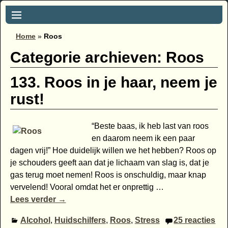
Home
»
Roos
Categorie archieven:
Roos
133. Roos in je haar, neem je
rust!
“Beste baas, ik heb last van roos
en daarom neem ik een paar
dagen vrij!” Hoe duidelijk willen we het hebben? Roos op
je schouders geeft aan dat je lichaam van slag is, dat je
gas terug moet nemen! Roos is onschuldig, maar knap
vervelend! Vooral omdat het er onprettig
…
Lees verder →
Alcohol
,
Huidschilfers
,
Roos
,
Stress
25
reacties