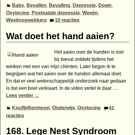
Baby
,
Bevallen
,
Bevalling
,
Depressie
,
Down
,
Oxytocine
,
Postnatale depressie
,
Weeën
,
Weeënopwekkers
10
reacties
Wat doet het hand aaien?
Het aaien over de handen is ooit
bij toeval ontdekt tijdens het
werken met een van mijn cliënten. Later begon ik te
begrijpen wat het aaien over de handen allemaal doet.
En dat er veel wetenschappelijk onderzoek naar gedaan
is dat een boel verklaart. In de video vertel ik daar
…
Lees verder →
Knuffelhormoon
,
Onderwijs
,
Oxytocine
41
reacties
168. Lege Nest Syndroom