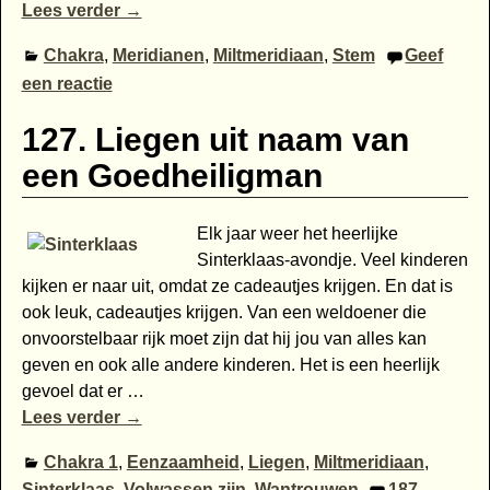
Lees verder →
Chakra
,
Meridianen
,
Miltmeridiaan
,
Stem
Geef
een reactie
127. Liegen uit naam van
een Goedheiligman
Elk jaar weer het heerlijke
Sinterklaas-avondje. Veel kinderen
kijken er naar uit, omdat ze cadeautjes krijgen. En dat is
ook leuk, cadeautjes krijgen. Van een weldoener die
onvoorstelbaar rijk moet zijn dat hij jou van alles kan
geven en ook alle andere kinderen. Het is een heerlijk
gevoel dat er
…
Lees verder →
Chakra 1
,
Eenzaamheid
,
Liegen
,
Miltmeridiaan
,
Sinterklaas
,
Volwassen zijn
,
Wantrouwen
187