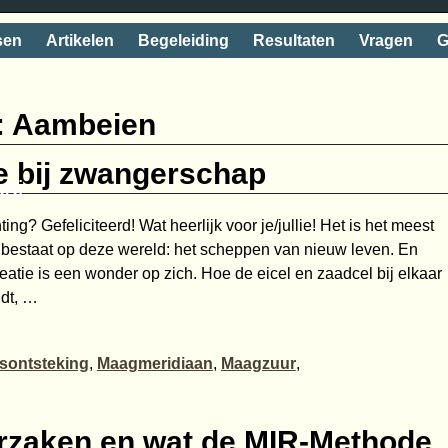
sen
Artikelen
Begeleiding
Resultaten
Vragen
G
:
Aambeien
e bij zwangerschap
aai
ing? Gefeliciteerd! Wat heerlijk voor je/jullie! Het is het meest
 bestaat op deze wereld: het scheppen van nieuw leven. En
reatie is een wonder op zich. Hoe de eicel en zaadcel bij elkaar
ndt,
…
sontsteking
,
Maagmeridiaan
,
Maagzuur
,
rzaken en wat de MIR-Methode