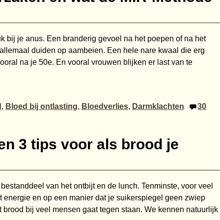
euk bij je anus. Een branderig gevoel na het poepen of na het
 allemaal duiden op aambeien. Een hele nare kwaal die erg
ooral na je 50e. En vooral vrouwen blijken er last van te
d
,
Bloed bij ontlasting
,
Bloedverlies
,
Darmklachten
30
n 3 tips voor als brood je
 bestanddeel van het ontbijt en de lunch. Tenminste, voor veel
 energie en op een manier dat je suikerspiegel geen zwiep
dat brood bij veel mensen gaat tegen staan. We kennen natuurlijk