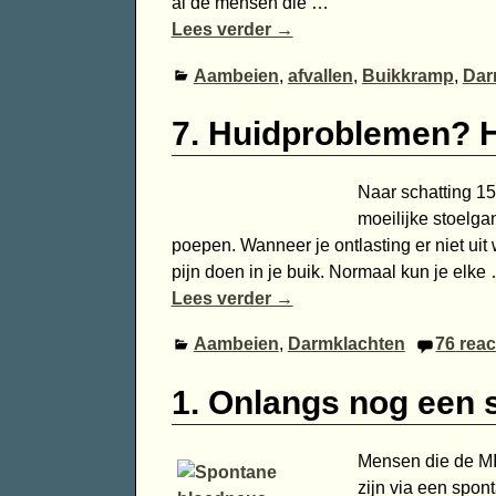
al de mensen die
…
Lees verder →
Aambeien
,
afvallen
,
Buikkramp
,
Dar
7. Huidproblemen? H
Naar schatting 1
moeilijke stoelga
poepen. Wanneer je ontlasting er niet uit
pijn doen in je buik. Normaal kun je elke
Lees verder →
Aambeien
,
Darmklachten
76
reac
1. Onlangs nog een
Mensen die de MI
zijn via een spon