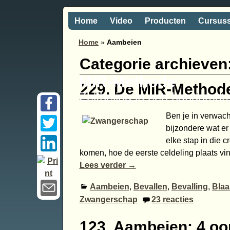
Home
Video
Producten
Cursus
Home
»
Aambeien
Categorie archieven
MIR-Methode
229. De MIR-Method
Zelfheling in een handomdr
Ben je in verwacht
bijzondere wat er
elke stap in die c
komen, hoe de eerste celdeling plaats vi
Lees verder →
Aambeien
,
Bevallen
,
Bevalling
,
Blaa
Zwangerschap
23
reacties
123. Aambeien: 4 oo