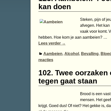
kan doen
Steken, pijn of j
afvegen. Het kan
vaak voor komt. V
hebben. Hoe kom je aan aambeien?
…
Lees verder →
Aambeien
,
Alcohol
,
Bevalling
,
Bloe
reacties
102. Twee oorzaken e
tegen gaat staan
Brood is een vast
mensen. Het geeft
krijgt. Goed dus! Of niet? Het gekke is, 