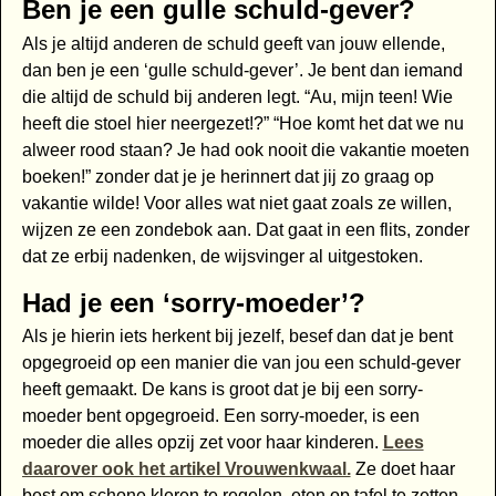
Ben je een gulle schuld-gever?
Als je altijd anderen de schuld geeft van jouw ellende,
dan ben je een ‘gulle schuld-gever’. Je bent dan iemand
die altijd de schuld bij anderen legt. “Au, mijn teen! Wie
heeft die stoel hier neergezet!?” “Hoe komt het dat we nu
alweer rood staan? Je had ook nooit die vakantie moeten
boeken!” zonder dat je je herinnert dat jij zo graag op
vakantie wilde! Voor alles wat niet gaat zoals ze willen,
wijzen ze een zondebok aan. Dat gaat in een flits, zonder
dat ze erbij nadenken, de wijsvinger al uitgestoken.
Had je een ‘sorry-moeder’?
Als je hierin iets herkent bij jezelf, besef dan dat je bent
opgegroeid op een manier die van jou een schuld-gever
heeft gemaakt. De kans is groot dat je bij een sorry-
moeder bent opgegroeid. Een sorry-moeder, is een
moeder die alles opzij zet voor haar kinderen.
Lees
daarover ook het artikel Vrouwenkwaal.
Ze doet haar
best om schone kleren te regelen, eten op tafel te zetten