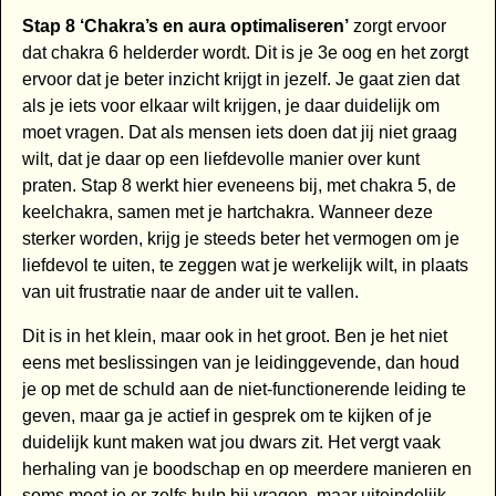
Stap 8 ‘Chakra’s en aura optimaliseren’
zorgt ervoor
dat chakra 6 helderder wordt. Dit is je 3e oog en het zorgt
ervoor dat je beter inzicht krijgt in jezelf. Je gaat zien dat
als je iets voor elkaar wilt krijgen, je daar duidelijk om
moet vragen. Dat als mensen iets doen dat jij niet graag
wilt, dat je daar op een liefdevolle manier over kunt
praten. Stap 8 werkt hier eveneens bij, met chakra 5, de
keelchakra, samen met je hartchakra. Wanneer deze
sterker worden, krijg je steeds beter het vermogen om je
liefdevol te uiten, te zeggen wat je werkelijk wilt, in plaats
van uit frustratie naar de ander uit te vallen.
Dit is in het klein, maar ook in het groot. Ben je het niet
eens met beslissingen van je leidinggevende, dan houd
je op met de schuld aan de niet-functionerende leiding te
geven, maar ga je actief in gesprek om te kijken of je
duidelijk kunt maken wat jou dwars zit. Het vergt vaak
herhaling van je boodschap en op meerdere manieren en
soms moet je er zelfs hulp bij vragen, maar uiteindelijk