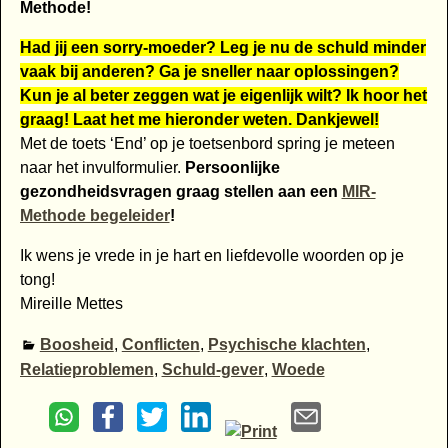
Methode!
Had jij een sorry-moeder? Leg je nu de schuld minder
vaak bij anderen? Ga je sneller naar oplossingen?
Kun je al beter zeggen wat je eigenlijk wilt? Ik hoor het
graag! Laat het me hieronder weten. Dankjewel!
Met de toets ‘End’ op je toetsenbord spring je meteen
naar het invulformulier.
Persoonlijke
gezondheidsvragen graag stellen aan een
MIR-
Methode begeleider
!
Ik wens je vrede in je hart en liefdevolle woorden op je
tong!
Mireille Mettes
Boosheid
,
Conflicten
,
Psychische klachten
,
Relatieproblemen
,
Schuld-gever
,
Woede