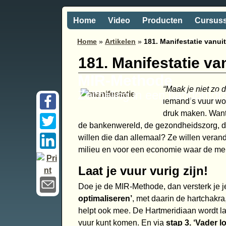
Home
Video
Producten
Cursus
Home
»
Artikelen
»
181. Manifestatie vanuit
181. Manifestatie van
MIR-Methode
“Maak je niet zo d
Zelfheling in een handomdr
iemand’s vuur wor
druk maken. Want 
de bankenwereld, de gezondheidszorg, de
willen die dan allemaal? Ze willen veran
milieu en voor een economie waar de men
Laat je vuur vurig zijn!
Doe je de MIR-Methode, dan versterk je j
optimaliseren’
, met daarin de hartchakr
helpt ook mee. De Hartmeridiaan wordt la
vuur kunt komen. En via
stap 3. ‘Vader 