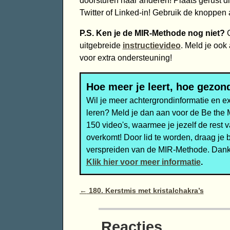
doorsturen naar anderen! Plaats gerust dit
Twitter of Linked-in! Gebruik de knoppen 
P.S. Ken je de MIR-Methode nog niet?
G
uitgebreide
instructievideo
. Meld je ook
voor extra ondersteuning!
Hoe meer je leert, hoe gezond
Wil je meer achtergrondinformatie en e
leren? Meld je dan aan voor de Be the
150 video's, waarmee je jezelf de rest 
overkomt! Door lid te worden, draag je 
verspreiden van de MIR-Methode. Dank
Klik hier voor meer informatie
.
Bericht navigatie
←
180. Kerstmis met kristalchakra’s
Reacties