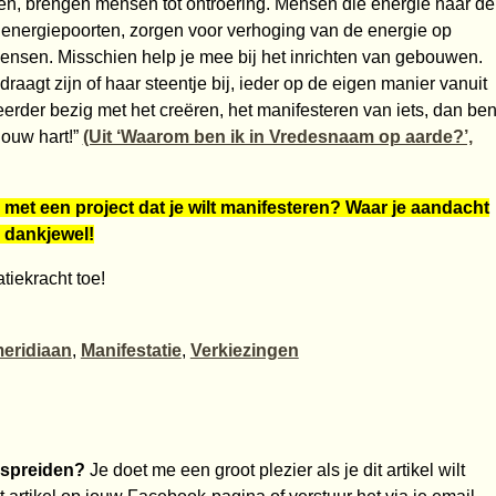
en, brengen mensen tot ontroering. Mensen die energie naar de
 energiepoorten, zorgen voor verhoging van de energie op
mensen. Misschien help je mee bij het inrichten van gebouwen.
draagt zijn of haar steentje bij, ieder op de eigen manier vanuit
erder bezig met het creëren, het manifesteren van iets, dan be
jouw hart!”
(Uit ‘Waarom ben ik in Vredesnaam op aarde?’,
ig met een project dat je wilt manifesteren? Waar je aandacht
, dankjewel!
tiekracht toe!
eridiaan
,
Manifestatie
,
Verkiezingen
rspreiden?
Je doet me een groot plezier als je dit artikel wilt