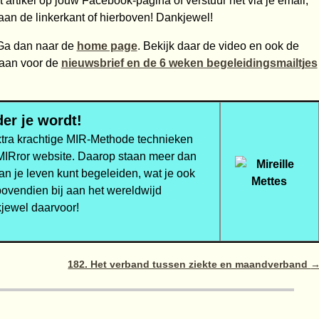
 artikel op jouw Facebook-pagina of verstuur het via je email,
aan de linkerkant of hierboven! Dankjewel!
a dan naar de
home page
. Bekijk daar de video en ook de
 aan voor de
nieuwsbrief en de 6 weken begeleidingsmailtjes
er je wordt!
xtra krachtige MIR-Methode technieken
 MIRror website. Daarop staan meer dan
van je leven kunt begeleiden, wat je ook
bovendien bij aan het wereldwijd
jewel daarvoor!
182. Het verband tussen ziekte en maandverband