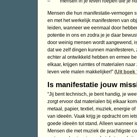
– mensen in je leven roepen die je nod
Mensen die hun manifestatie-vermogen ste
en met het werkelijk manifesteren van obje
leiden, wanneer we eenmaal door hebben
potentie in ons en zodra je je daar bewus
door weinig mensen wordt aangewend, is 
dat we zelf dingen kunnen manifesteren, z
echter al ontwikkeld hebben en ermee bezi
elkaar, krijgen ruimtes of materialen naar
leven vele malen makkelijker!”
(Uit boek
Is manifestatie jouw miss
“Jij bent technisch, je bent handig, je we
zorgt ervoor dat materialen bij elkaar ko
metaal, papier, textiel, muziek, energie of
van ideeën. Vaak krijg je opdracht om ie
goede ideeën tot stand. Alleen wanneer i
Mensen die met muziek de prachtigste c