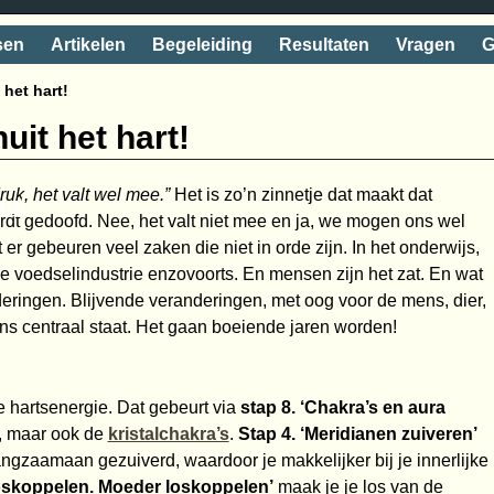
sen
Artikelen
Begeleiding
Resultaten
Vragen
G
 het hart!
uit het hart!
ruk, het valt wel mee.”
Het is zo’n zinnetje dat maakt dat
aai
dt gedoofd. Nee, het valt niet mee en ja, we mogen ons wel
er gebeuren veel zaken die niet in orde zijn. In het onderwijs,
 voedselindustrie enzovoorts. En mensen zijn het zat. En wat
deringen. Blijvende veranderingen, met oog voor de mens, dier,
s centraal staat. Het gaan boeiende jaren worden!
e hartsenergie. Dat gebeurt via
stap 8. ‘Chakra’s en aura
a, maar ook de
kristalchakra’s
.
Stap 4. ‘Meridianen zuiveren’
ngzaamaan gezuiverd, waardoor je makkelijker bij je innerlijke
loskoppelen. Moeder loskoppelen’
maak je je los van de