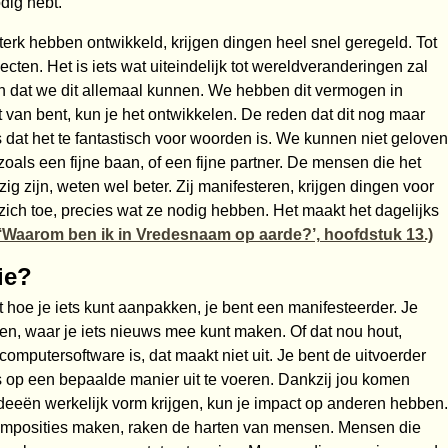
ig hebt.
rk hebben ontwikkeld, krijgen dingen heel snel geregeld. Tot
cten. Het is iets wat uiteindelijk tot wereldveranderingen zal
 dat we dit allemaal kunnen. We hebben dit vermogen in
t van bent, kun je het ontwikkelen. De reden dat dit nog maar
dat het te fantastisch voor woorden is. We kunnen niet geloven
oals een fijne baan, of een fijne partner. De mensen die het
g zijn, weten wel beter. Zij manifesteren, krijgen dingen voor
 zich toe, precies wat ze nodig hebben. Het maakt het dagelijks
 ‘Waarom ben ik in Vredesnaam op aarde?’, hoofdstuk 13.)
ie?
et hoe je iets kunt aanpakken, je bent een manifesteerder. Je
men, waar je iets nieuws mee kunt maken. Of dat nou hout,
 computersoftware is, dat maakt niet uit. Je bent de uitvoerder
ts op een bepaalde manier uit te voeren. Dankzij jou komen
deeën werkelijk vorm krijgen, kun je impact op anderen hebben.
omposities maken, raken de harten van mensen. Mensen die