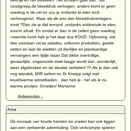
deurtje en het blokkeert. Het lichaam gaat dan , als
noodgreep,de bloeddruk verhogen, anders komt er geen
voeding in de cel en zou je ondanks te eten toch
verhongeren. Maar als de arts dan bloeddrukverlagers
inzet ?Dan zie je dat iemand ,ondanks voldoende te eten,
enorm afvalt. En omdat er dan in de cellen geen voeding
=warmte komt heb je het daar dus KOUD. Oplossing: eet
dan voortaan verse salades, volkoren produkten, goede
vetten en laat de eiwitten uit dierlijke en plantaardige
vervangers een tijdje staan.Dat dikke overtollige,
gevaarlijke, ongezonde eiwit-laagje wordt dan, wonderlijk,
weer afgebroken en de situatie verbetert !!!! Als je dan ook
nog wandelt, MIR oefent en Dr Kneipp volgt met
koud/warme wisselbaden…dan heb je , net als ik nu,
warme pootjes. Groetjes! Marianne
Antwoorden
↓
De oorzaak van koude handen en voeten kan ook liggen
aan een verkeerde ademhaling. Ook verkrampte spieren