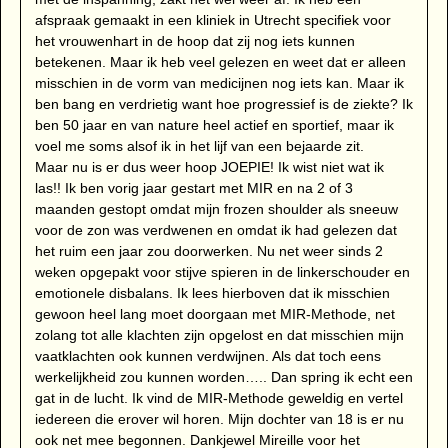
afspraak gemaakt in een kliniek in Utrecht specifiek voor
het vrouwenhart in de hoop dat zij nog iets kunnen
betekenen. Maar ik heb veel gelezen en weet dat er alleen
misschien in de vorm van medicijnen nog iets kan. Maar ik
ben bang en verdrietig want hoe progressief is de ziekte? Ik
ben 50 jaar en van nature heel actief en sportief, maar ik
voel me soms alsof ik in het lijf van een bejaarde zit.
Maar nu is er dus weer hoop JOEPIE! Ik wist niet wat ik
las!! Ik ben vorig jaar gestart met MIR en na 2 of 3
maanden gestopt omdat mijn frozen shoulder als sneeuw
voor de zon was verdwenen en omdat ik had gelezen dat
het ruim een jaar zou doorwerken. Nu net weer sinds 2
weken opgepakt voor stijve spieren in de linkerschouder en
emotionele disbalans. Ik lees hierboven dat ik misschien
gewoon heel lang moet doorgaan met MIR-Methode, net
zolang tot alle klachten zijn opgelost en dat misschien mijn
vaatklachten ook kunnen verdwijnen. Als dat toch eens
werkelijkheid zou kunnen worden….. Dan spring ik echt een
gat in de lucht. Ik vind de MIR-Methode geweldig en vertel
iedereen die erover wil horen. Mijn dochter van 18 is er nu
ook net mee begonnen. Dankjewel Mireille voor het