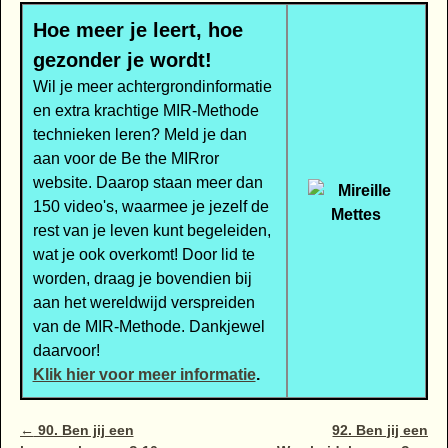
Hoe meer je leert, hoe
gezonder je wordt!
Wil je meer achtergrondinformatie
en extra krachtige MIR-Methode
technieken leren? Meld je dan
aan voor de Be the MIRror
website. Daarop staan meer dan
150 video's, waarmee je jezelf de
rest van je leven kunt begeleiden,
wat je ook overkomt! Door lid te
worden, draag je bovendien bij
aan het wereldwijd verspreiden
van de MIR-Methode. Dankjewel
daarvoor!
Klik hier voor meer informatie
.
Bericht navigatie
←
90. Ben jij een
92. Ben jij een