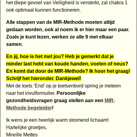
het diepe gevoel van Veiligheid is versterkt, zal chakra 1
ook optimaal kunnen functioneren.
Alle stappen van de MIR-Methode moeten altijd
gedaan worden, ook al noem ik er hier maar een paar.
Zoals je kunt lezen, werken ze alle 9 met elkaar
samen.
En jij, hoe is het met jou? Heb je gemerkt dat je
minder last hebt van koude handen, voeten of neus?
En komt dat door de MIR-Methode? Ik hoor het graag!
Schrijf het hieronder. Dankjewel!
Met de toets ‘End’ op je toetsenbord spring je meteen
naar het invulformulier.
Persoonlijke
gezondheidsvragen graag stellen aan een
MIR-
Methode begeleider
!
Ik wens je een heerlijk warm stromend lichaam!
Hartelijke groetjes,
Mireille Mettes