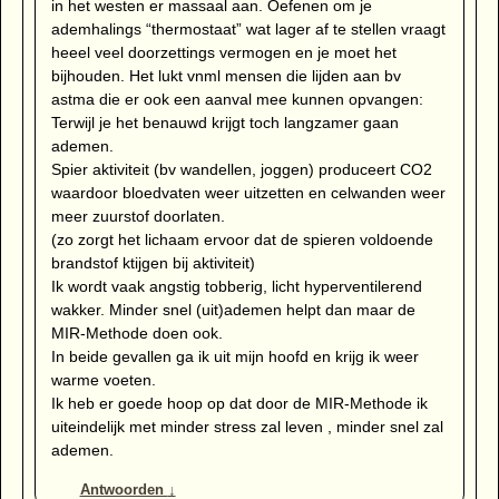
in het westen er massaal aan. Oefenen om je
ademhalings “thermostaat” wat lager af te stellen vraagt
heeel veel doorzettings vermogen en je moet het
bijhouden. Het lukt vnml mensen die lijden aan bv
astma die er ook een aanval mee kunnen opvangen:
Terwijl je het benauwd krijgt toch langzamer gaan
ademen.
Spier aktiviteit (bv wandellen, joggen) produceert CO2
waardoor bloedvaten weer uitzetten en celwanden weer
meer zuurstof doorlaten.
(zo zorgt het lichaam ervoor dat de spieren voldoende
brandstof ktijgen bij aktiviteit)
Ik wordt vaak angstig tobberig, licht hyperventilerend
wakker. Minder snel (uit)ademen helpt dan maar de
MIR-Methode doen ook.
In beide gevallen ga ik uit mijn hoofd en krijg ik weer
warme voeten.
Ik heb er goede hoop op dat door de MIR-Methode ik
uiteindelijk met minder stress zal leven , minder snel zal
ademen.
Antwoorden
↓