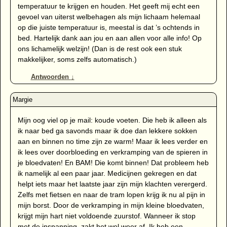
temperatuur te krijgen en houden. Het geeft mij echt een
gevoel van uiterst welbehagen als mijn lichaam helemaal
op die juiste temperatuur is, meestal is dat ’s ochtends in
bed. Hartelijk dank aan jou en aan allen voor alle info! Op
ons lichamelijk welzijn! (Dan is de rest ook een stuk
makkelijker, soms zelfs automatisch.)
Antwoorden
↓
Mijn oog viel op je mail: koude voeten. Die heb ik alleen als
ik naar bed ga savonds maar ik doe dan lekkere sokken
aan en binnen no time zijn ze warm! Maar ik lees verder en
ik lees over doorbloeding en verkramping van de spieren in
je bloedvaten! En BAM! Die komt binnen! Dat probleem heb
ik namelijk al een paar jaar. Medicijnen gekregen en dat
helpt iets maar het laatste jaar zijn mijn klachten verergerd.
Zelfs met fietsen en naar de tram lopen krijg ik nu al pijn in
mijn borst. Door de verkramping in mijn kleine bloedvaten,
krijgt mijn hart niet voldoende zuurstof. Wanneer ik stop
met de inspanning, zakt het wel weer af. Ik heb een