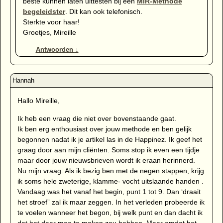
beste kunnen laten uittesten bij een
MIR-Methode
begeleidster
. Dit kan ook telefonisch.
Sterkte voor haar!
Groetjes, Mireille
Antwoorden
↓
Hallo Mireille,
Ik heb een vraag die niet over bovenstaande gaat.
Ik ben erg enthousiast over jouw methode en ben gelijk
begonnen nadat ik je artikel las in de Happinez. Ik geef het
graag door aan mijn cliënten. Soms stop ik even een tijdje
maar door jouw nieuwsbrieven wordt ik eraan herinnerd.
Nu mijn vraag: Als ik bezig ben met de negen stappen, krijg
ik soms hele zweterige, klamme- vocht uitslaande handen .
Vandaag was het vanaf het begin, punt 1 tot 9. Dan ‘draait
het stroef” zal ik maar zeggen. In het verleden probeerde ik
te voelen wanneer het begon, bij welk punt en dan dacht ik
dat het daar mee te maken zou hebben. Maar omdat het