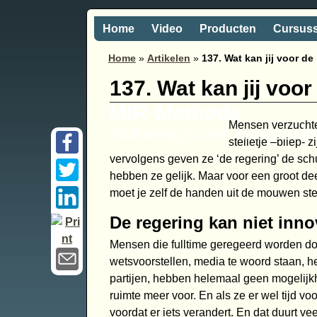
Home
Video
Producten
Cursus
Home
»
Artikelen
»
137. Wat kan jij voor d
137. Wat kan jij voo
MIR-Methode
Mensen verzuchten
Zelfheling in een handomdr
stelletje –bliep- 
vervolgens geven ze ‘de regering’ de schu
hebben ze gelijk. Maar voor een groot deel
moet je zelf de handen uit de mouwen st
De regering kan niet inn
Mensen die fulltime geregeerd worden doo
wetsvoorstellen, media te woord staan, h
partijen, hebben helemaal geen mogelijk
ruimte meer voor. En als ze er wel tijd vo
voordat er iets verandert. En dat duurt v