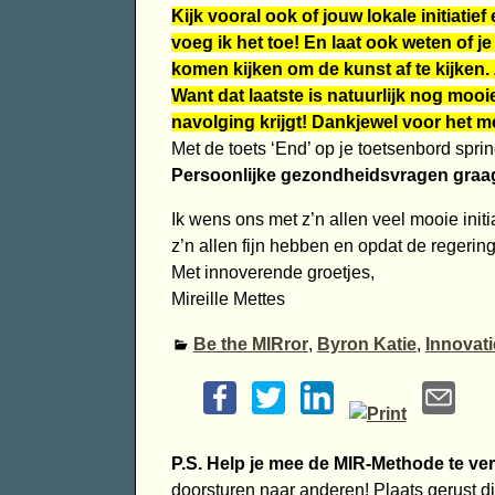
Kijk vooral ook of jouw lokale initiatief
voeg ik het toe! En laat ook weten of j
komen kijken om de kunst af te kijken.
Want dat laatste is natuurlijk nog mooie
navolging krijgt! Dankjewel voor het m
Met de toets ‘End’ op je toetsenbord sprin
Persoonlijke gezondheidsvragen graag
Ik wens ons met z’n allen veel mooie init
z’n allen fijn hebben en opdat de regering 
Met innoverende groetjes,
Mireille Mettes
Be the MIRror
,
Byron Katie
,
Innovati
P.S. Help je mee de MIR-Methode te ve
doorsturen naar anderen! Plaats gerust dit