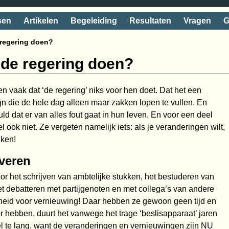
sen
Artikelen
Begeleiding
Resultaten
Vragen
G
e regering doen?
r de regering doen?
 vaak dat ‘de regering’ niks voor hen doet. Dat het een
aai
zijn die de hele dag alleen maar zakken lopen te vullen. En
ld dat er van alles fout gaat in hun leven. En voor een deel
 ook niet. Ze vergeten namelijk iets: als je veranderingen wilt,
eken!
overen
r het schrijven van ambtelijke stukken, het bestuderen van
et debatteren met partijgenoten en met collega’s van andere
heid voor vernieuwing! Daar hebben ze gewoon geen tijd en
or hebben, duurt het vanwege het trage ‘beslisapparaat’ jaren
eel te lang, want de veranderingen en vernieuwingen zijn NU