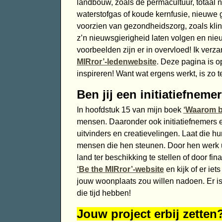
landbouw, zoals de permacultuur, totaal
waterstofgas of koude kernfusie, nieuwe 
voorzien van gezondheidszorg, zoals klini
z’n nieuwsgierigheid laten volgen en nie
voorbeelden zijn er in overvloed! Ik verz
MIRror’-ledenwebsite
. Deze pagina is o
inspireren! Want wat ergens werkt, is zo 
Ben jij een initiatiefnem
In hoofdstuk 15 van mijn boek
‘Waarom b
mensen. Daaronder ook initiatiefnemers 
uitvinders en creatievelingen. Laat die 
mensen die hen steunen. Door hen werk u
land ter beschikking te stellen of door fin
‘Be the MIRror’-website
en kijk of er iets
jouw woonplaats zou willen nadoen. Er is
die tijd hebben!
Jouw project erbij zetten