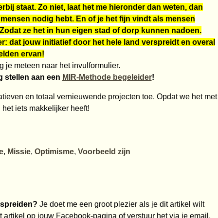
 erbij staat. Zo niet, laat het me hieronder dan weten, dan
e mensen nodig hebt. En of je het fijn vindt als mensen
 Zodat ze het in hun eigen stad of dorp kunnen nadoen.
r: dat jouw initiatief door het hele land verspreidt en overal
elden ervan!
g je meteen naar het invulformulier.
 stellen aan een
MIR-Methode begeleider
!
iatieven en totaal vernieuwende projecten toe. Opdat we het met
het iets makkelijker heeft!
e
,
Missie
,
Optimisme
,
Voorbeeld zijn
rspreiden?
Je doet me een groot plezier als je dit artikel wilt
 artikel op jouw Facebook-pagina of verstuur het via je email,