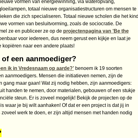
 nieuwe vormen van energiewinning, via wateropvang,
gloeilampen, totaal nieuwe organisatiestructuren om mensen te
eken die zich specialiseren. Totaal nieuwe scholen die het kin
uwe vormen van besluitvorming, zoals de sociocratie. De
amel ze en publiceer ze op de
projectenpagina van ‘Be the
penbaar voor iedereen, dus neem gerust een kijkje en laat je
te kopiëren naar een andere plaats!
er of een aanmoediger?
en ik in Vredesnaam op aarde?’
benoem ik 19 soorten
en aanmoedigers. Mensen die initiatieven nemen, zijn de
hun gang maar gaan! Wat zij nodig hebben, zijn aanmoedigers:
it handen te nemen, door materialen, gebouwen of een stukje
anciële steun. Er is zoveel mogelijk! Bekijk de projecten op de
 is waar je bij wilt aanhaken! Of dat er een project is dat jij in
 zoveel werk te doen, er zijn altijd mensen met handen nodig
?