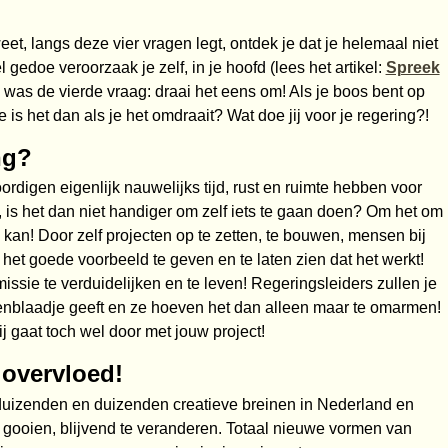
weet, langs deze vier vragen legt, ontdek je dat je helemaal niet
 gedoe veroorzaak je zelf, in je hoofd (lees het artikel:
Spreek
e, was de vierde vraag: draai het eens om! Als je boos bent op
e is het dan als je het omdraait? Wat doe jij voor je regering?!
ng?
ordigen eigenlijk nauwelijks tijd, rust en ruimte hebben voor
 is het dan niet handiger om zelf iets te gaan doen? Om het om
 kan! Door zelf projecten op te zetten, te bouwen, mensen bij
f het goede voorbeeld te geven en te laten zien dat het werkt!
missie te verduidelijken en te leven! Regeringsleiders zullen je
ienblaadje geeft en ze hoeven het dan alleen maar te omarmen!
j gaat toch wel door met jouw project!
 overvloed!
l duizenden en duizenden creatieve breinen in Nederland en
gooien, blijvend te veranderen. Totaal nieuwe vormen van