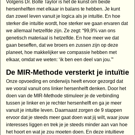
Volgens Dr. Bolte Taylor is het de kunst om beide
hersenhelften met elkaar in balans te hebben. Je kunt
dan zowel leven vanuit je logica als je intuïtie. En hoe
sterker die intuïtie wordt, hoe sterker we gaan ervaren dat
we allemaal hetzelfde zijn. Ze zegt: “99,9% van ons
genetisch materiaal is hetzelfde. En hoe meer we dat
gaan beseffen, dat we broers en zussen zijn op deze
planeet, hoe makkelijker we compassie hebben met
elkaar, omdat we weten: ‘ik ben een deel van jou.'”
De MIR-Methode versterkt je intuïtie
Onze opvoeding en onderwijs heeft ervoor gezorgd dat
we vooral vanuit ons linker hersenhelft denken. Door het
doen van de MIR-Methode stimuleer je de verbinding
tussen je linker en je rechter hersenhelft en ga je meer
vanuit je intuïtie leven. Daarnaast zorgen de 9 stappen
ervoor dat je steeds meer gaat doen wat jij wilt, waar jouw
interesses liggen en trek je je steeds minder aan van hoe
het hoort en wat je zou moeten doen. En deze intuïtieve