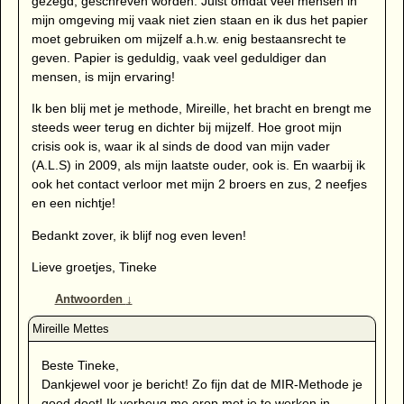
gezegd, geschreven worden. Juist omdat veel mensen in
mijn omgeving mij vaak niet zien staan en ik dus het papier
moet gebruiken om mijzelf a.h.w. enig bestaansrecht te
geven. Papier is geduldig, vaak veel geduldiger dan
mensen, is mijn ervaring!
Ik ben blij met je methode, Mireille, het bracht en brengt me
steeds weer terug en dichter bij mijzelf. Hoe groot mijn
crisis ook is, waar ik al sinds de dood van mijn vader
(A.L.S) in 2009, als mijn laatste ouder, ook is. En waarbij ik
ook het contact verloor met mijn 2 broers en zus, 2 neefjes
en een nichtje!
Bedankt zover, ik blijf nog even leven!
Lieve groetjes, Tineke
Antwoorden
↓
Beste Tineke,
Dankjewel voor je bericht! Zo fijn dat de MIR-Methode je
goed doet! Ik verheug me erop met je te werken in