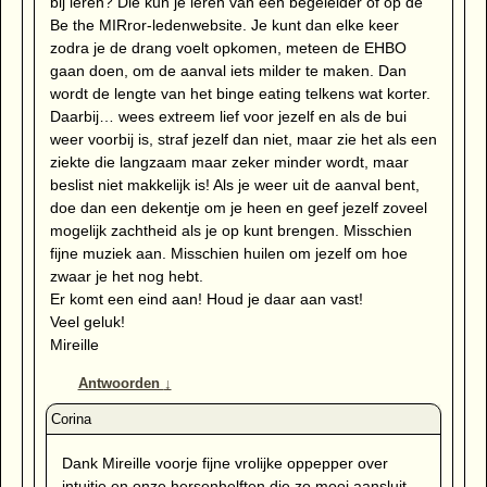
bij leren? Die kun je leren van een begeleider of op de
Be the MIRror-ledenwebsite. Je kunt dan elke keer
zodra je de drang voelt opkomen, meteen de EHBO
gaan doen, om de aanval iets milder te maken. Dan
wordt de lengte van het binge eating telkens wat korter.
Daarbij… wees extreem lief voor jezelf en als de bui
weer voorbij is, straf jezelf dan niet, maar zie het als een
ziekte die langzaam maar zeker minder wordt, maar
beslist niet makkelijk is! Als je weer uit de aanval bent,
doe dan een dekentje om je heen en geef jezelf zoveel
mogelijk zachtheid als je op kunt brengen. Misschien
fijne muziek aan. Misschien huilen om jezelf om hoe
zwaar je het nog hebt.
Er komt een eind aan! Houd je daar aan vast!
Veel geluk!
Mireille
Antwoorden
↓
Dank Mireille voorje fijne vrolijke oppepper over
intuitie en onze hersenhelften die zo mooi aansluit