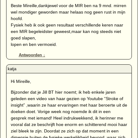
Beste Mireille,dankjewel voor de MIR ben na 9 mnd. mirren
wel mondiger geworden maar helaas nog geen rust in mijn
hoofd.
Fysiek heb ik ook geen resultaat verschillende keren naar
een MIR begeleidster geweest,maar kan nog steeds niet
goed slapen,
lopen en ben vermoeid.
Antwoorden
↓
Hi Mireille,
Bijzonder dat je Jill BT hier noemt; ik heb enkele jaren
geleden een video van haar gezien op Youtube “Stroke of
insight” ,waarin ze haar ervaringen met haar beroerte uit de
doeken doet. Vorige week nog noemde ik dit in een
gesprek met iemand! Heel indrukwekkend, ik herinner me
vooral dat ze beschrijft hoe enorm en schitterend mooi haar
ziel bleek te zijn. Doordat ze zich op dat moment in een
dimensie buiten de fysieke werkelijkheid bevond, waar zich