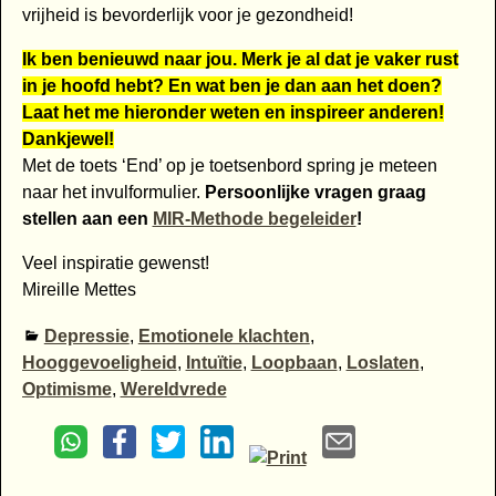
vrijheid is bevorderlijk voor je gezondheid!
Ik ben benieuwd naar jou. Merk je al dat je vaker rust
in je hoofd hebt? En wat ben je dan aan het doen?
Laat het me hieronder weten en inspireer anderen!
Dankjewel!
Met de toets ‘End’ op je toetsenbord spring je meteen
naar het invulformulier.
Persoonlijke vragen graag
stellen aan een
MIR-Methode begeleider
!
Veel inspiratie gewenst!
Mireille Mettes
Depressie
,
Emotionele klachten
,
Hooggevoeligheid
,
Intuïtie
,
Loopbaan
,
Loslaten
,
Optimisme
,
Wereldvrede