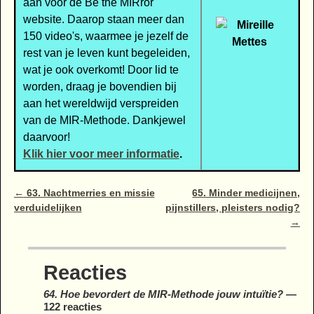
aan voor de Be the MIRror
website. Daarop staan meer dan
150 video's, waarmee je jezelf de
rest van je leven kunt begeleiden,
wat je ook overkomt! Door lid te
worden, draag je bovendien bij
aan het wereldwijd verspreiden
van de MIR-Methode. Dankjewel
daarvoor!
Klik hier voor meer informatie
.
Bericht navigatie
←
63. Nachtmerries en missie
65. Minder medicijnen,
verduidelijken
pijnstillers, pleisters nodig?
→
Reacties
64. Hoe bevordert de MIR-Methode jouw intuïtie?
—
122 reacties