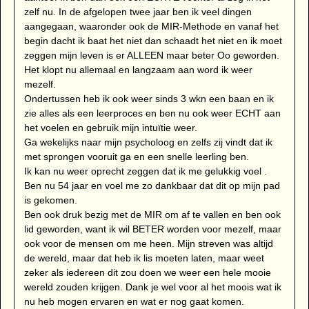
zelf nu. In de afgelopen twee jaar ben ik veel dingen
aangegaan, waaronder ook de MIR-Methode en vanaf het
begin dacht ik baat het niet dan schaadt het niet en ik moet
zeggen mijn leven is er ALLEEN maar beter Oo geworden.
Het klopt nu allemaal en langzaam aan word ik weer
mezelf.
Ondertussen heb ik ook weer sinds 3 wkn een baan en ik
zie alles als een leerproces en ben nu ook weer ECHT aan
het voelen en gebruik mijn intuïtie weer.
Ga wekelijks naar mijn psycholoog en zelfs zij vindt dat ik
met sprongen vooruit ga en een snelle leerling ben.
Ik kan nu weer oprecht zeggen dat ik me gelukkig voel .
Ben nu 54 jaar en voel me zo dankbaar dat dit op mijn pad
is gekomen.
Ben ook druk bezig met de MIR om af te vallen en ben ook
lid geworden, want ik wil BETER worden voor mezelf, maar
ook voor de mensen om me heen. Mijn streven was altijd
de wereld, maar dat heb ik lis moeten laten, maar weet
zeker als iedereen dit zou doen we weer een hele mooie
wereld zouden krijgen. Dank je wel voor al het moois wat ik
nu heb mogen ervaren en wat er nog gaat komen.