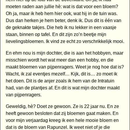
moeten raden aan jullie hè: wat is dat voor een bloem?
Oh ja, maar ik heb hem hier ook, wat hij in de tuin was.
Dus dan herken je hem beter, denk ik. Dus dit is één van
de geknakte takjes. Die heb ik nu lekker in een vaasje
staan, binnen op tafel. En dit zijn zo’n beetje mijn
lievelingsbloemen. Ik vind ze echt zo verschrikkelijk mooi.
En ehm nou is mijn dochter, die is aan het hobbyen, maar
misschien wordt het wat meer dan een hobby, en die
maakt bloemen van pijpenragers. Weet je nog hoe dat is?
Wacht, ik zal eventjes mezelf… Kijk, dit is… zo moet ik
het doen. Dit is de anjer zoals ik hem van de Intratuin
had, van de plantjes af. En dit is wat mijn dochter maakt
van pijpenragers.
Geweldig, hè? Doet ze gewoon. Ze is 22 jaar nu. En ze
heeft gewoon besloten dat zij bloemen gaat maken. En
voor mijn verjaardag kreeg ik een hele mooie bloem en
dat is de bloem van Rapunzel. Ik weet niet of je die