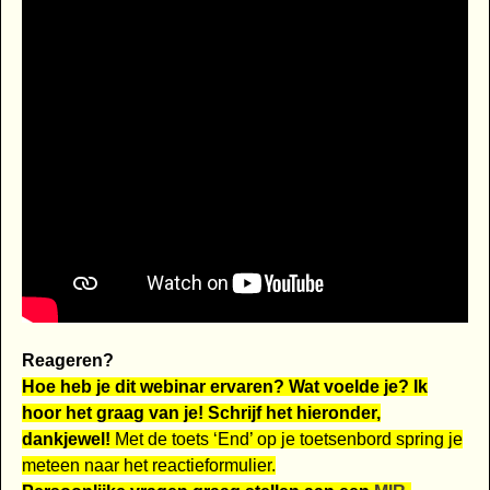
Reageren?
Hoe heb je dit webinar ervaren? Wat voelde je? Ik
hoor het graag van je! Schrijf het hieronder,
dankjewel!
Met de toets ‘End’ op je toetsenbord spring je
meteen naar het reactieformulier.