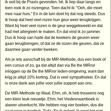
ik ooit bij de Praxis gevonden, hè. Ik liep daar langs en
toen rook ik zo rozengeur. Toen dacht ik: “Oeh, die moet
mee naar huis.” En in de tuin doet hij dat nog steeds. Dus
ik hoop dat heel veel rozen hun geur weer terugkrijgen.
Want bij heel veel rozen is de geur weggekweekt en dat
had met allergieën te maken. En dat vind ik zo jammer.
Dus ik hoop van harte dat de kwekers de geuren weer
gaan terugbrengen, of dat ze de rozen die geuren, dat ze
daarmee gaan verder kweken.
Als je iets aanschaft bij de MIR-Methode, dus een boek of
een cursus of zo, ga dat altijd dan via Be the MIRror
inloggen op de Be the MIRror leden-omgeving, want dan
krijg je altijd 10% korting. Dat is veel sympathieker. En dat
is onze dank aan jullie voor jullie support aan ons.
De MIR-Methode op Maat. Ehm, oh, ik heb trouwens nog
een klein leuk nieuwtje. Ehm, het Vredesnaamboek is
alweer uitverkocht. We hebben nog vier boeken, dus die
gaat weer in herdruk. Tada. En ik geloof, ik weet het niet