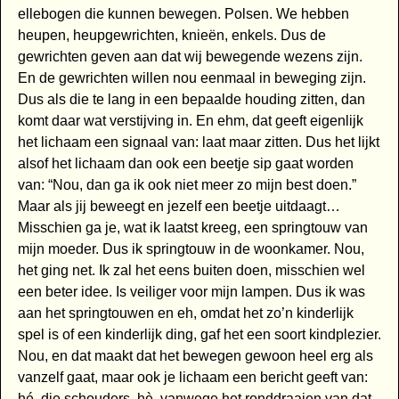
ellebogen die kunnen bewegen. Polsen. We hebben
heupen, heupgewrichten, knieën, enkels. Dus de
gewrichten geven aan dat wij bewegende wezens zijn.
En de gewrichten willen nou eenmaal in beweging zijn.
Dus als die te lang in een bepaalde houding zitten, dan
komt daar wat verstijving in. En ehm, dat geeft eigenlijk
het lichaam een signaal van: laat maar zitten. Dus het lijkt
alsof het lichaam dan ook een beetje sip gaat worden
van: “Nou, dan ga ik ook niet meer zo mijn best doen.”
Maar als jij beweegt en jezelf een beetje uitdaagt…
Misschien ga je, wat ik laatst kreeg, een springtouw van
mijn moeder. Dus ik springtouw in de woonkamer. Nou,
het ging net. Ik zal het eens buiten doen, misschien wel
een beter idee. Is veiliger voor mijn lampen. Dus ik was
aan het springtouwen en eh, omdat het zo’n kinderlijk
spel is of een kinderlijk ding, gaf het een soort kindplezier.
Nou, en dat maakt dat het bewegen gewoon heel erg als
vanzelf gaat, maar ook je lichaam een bericht geeft van:
hé, die schouders, hè, vanwege het ronddraaien van dat