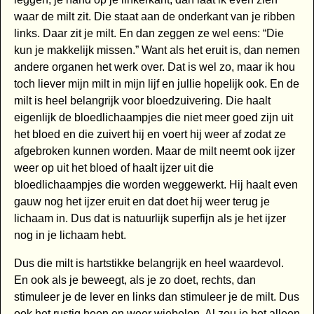
waar de milt zit. Die staat aan de onderkant van je ribben
links. Daar zit je milt. En dan zeggen ze wel eens: “Die
kun je makkelijk missen.” Want als het eruit is, dan nemen
andere organen het werk over. Dat is wel zo, maar ik hou
toch liever mijn milt in mijn lijf en jullie hopelijk ook. En de
milt is heel belangrijk voor bloedzuivering. Die haalt
eigenlijk de bloedlichaampjes die niet meer goed zijn uit
het bloed en die zuivert hij en voert hij weer af zodat ze
afgebroken kunnen worden. Maar de milt neemt ook ijzer
weer op uit het bloed of haalt ijzer uit die
bloedlichaampjes die worden weggewerkt. Hij haalt even
gauw nog het ijzer eruit en dat doet hij weer terug je
lichaam in. Dus dat is natuurlijk superfijn als je het ijzer
nog in je lichaam hebt.
Dus die milt is hartstikke belangrijk en heel waardevol.
En ook als je beweegt, als je zo doet, rechts, dan
stimuleer je de lever en links dan stimuleer je de milt. Dus
ook het rustig heen en weer wiebelen. Al zou je het alleen