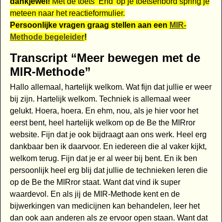
dankjewel!
Met de toets ‘End’ op je toetsenbord spring je
meteen naar het reactieformulier.
Persoonlijke vragen graag stellen aan een
MIR-
Methode begeleider
!
Transcript “Meer bewegen met de
MIR-Methode”
Hallo allemaal, hartelijk welkom. Wat fijn dat jullie er weer
bij zijn. Hartelijk welkom. Techniek is allemaal weer
gelukt. Hoera, hoera. En ehm, nou, als je hier voor het
eerst bent, heel hartelijk welkom op de Be the MIRror
website. Fijn dat je ook bijdraagt aan ons werk. Heel erg
dankbaar ben ik daarvoor. En iedereen die al vaker kijkt,
welkom terug. Fijn dat je er al weer bij bent. En ik ben
persoonlijk heel erg blij dat jullie de technieken leren die
op de Be the MIRror staat. Want dat vind ik super
waardevol. En als jij de MIR-Methode kent en de
bijwerkingen van medicijnen kan behandelen, leer het
dan ook aan anderen als ze ervoor open staan. Want dat