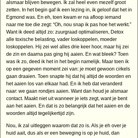
alsmaar blijven bewegen. Ik zal heel even mezelf groot
zetten. In het begin gaf ik een lezing in, ik geloof dat het in
Egmond was. En eh, toen kwam er na afloop iemand
naar me toe die zegt: “Oh, nou snap ik pas hoe het werkt.”
Want ik deed altijd zo: zuurgraad optimaliseren, Detox
alle toxische belasting, vader loskoppelen, moeder
loskoppelen. Hij zei wel alles drie keer hoor, maar hij zei
de zin en daarna pas ging hij aaien. En wat bleek? Toen
was ik zo, deed ik het in het begin namelijk. Maar toen ik
op een gegeven moment zei van: je moet gewoon cirkels
gaan draaien. Toen snapte hij dat hij altijd de woorden en
het aaien los van elkaar had. En ik heb dat veranderd
naar: we gaan rondjes aaien. Want dan houd je alsmaar
contact. Maakt niet uit wanneer je iets zegt, want je bent
aan het aaien. En dat is zo belangrijk dat het aaien en de
woorden altijd tegelijkertijd zijn.
Nou, ik zal uitleggen waarom dat zo is. Als je eh over je
huid aait, dus als er een beweging is op je huid, dan