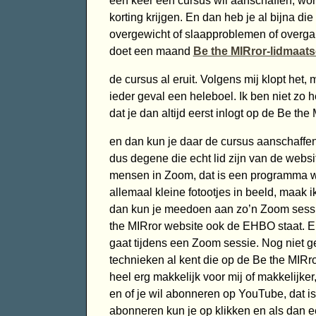
een keer een cursus wil aanschaffen, wor
korting krijgen. En dan heb je al bijna d
overgewicht of slaapproblemen of overgan
doet een maand
Be the MIRror-lidmaat
de cursus al eruit. Volgens mij klopt het, 
ieder geval een heleboel. Ik ben niet zo h
dat je dan altijd eerst inlogt op de Be the
en dan kun je daar de cursus aanschaffen 
dus degene die echt lid zijn van de websi
mensen in Zoom, dat is een programma w
allemaal kleine fotootjes in beeld, maak
dan kun je meedoen aan zo’n Zoom sessie
the MIRror website ook de EHBO staat. E
gaat tijdens een Zoom sessie. Nog niet g
technieken al kent die op de Be the MIRr
heel erg makkelijk voor mij of makkelijker
en of je wil abonneren op YouTube, dat i
abonneren kun je op klikken en als dan 