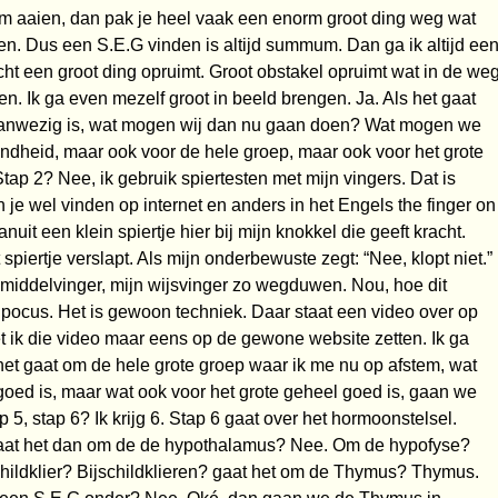
hem aaien, dan pak je heel vaak een enorm groot ding weg wat
en. Dus een S.E.G vinden is altijd summum. Dan ga ik altijd ee
echt een groot ding opruimt. Groot obstakel opruimt wat in de we
. Ik ga even mezelf groot in beeld brengen. Ja. Als het gaat
aanwezig is, wat mogen wij dan nu gaan doen? Wat mogen we
ndheid, maar ook voor de hele groep, maar ook voor het grote
ap 2? Nee, ik gebruik spiertesten met mijn vingers. Dat is
 je wel vinden op internet en anders in het Engels the finger on
nuit een klein spiertje hier bij mijn knokkel die geeft kracht.
 spiertje verslapt. Als mijn onderbewuste zegt: “Nee, klopt niet.”
n middelvinger, mijn wijsvinger zo wegduwen. Nou, hoe dit
s pocus. Het is gewoon techniek. Daar staat een video over op
 ik die video maar eens op de gewone website zetten. Ik ga
et gaat om de hele grote groep waar ik me nu op afstem, wat
oed is, maar wat ook voor het grote geheel goed is, gaan we
ap 5, stap 6? Ik krijg 6. Stap 6 gaat over het hormoonstelsel.
aat het dan om de de hypothalamus? Nee. Om de hypofyse?
hildklier? Bijschildklieren? gaat het om de Thymus? Thymus.