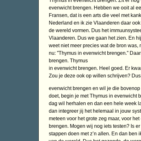
Thymus in evenwicht brengen. Zit er no
evenwicht brengen. Hebben we ooit al ee
Fransen, dat is een arts die veel met kank
Nederland en ik zie Vlaanderen daar oo
de wereld vormen. Dus het immuunsystee
Vlaanderen. Dus we gaan het zien. En hi
weet niet meer precies wat de bron was, 
nu: ”Thymus in evenwicht brengen.” Daa
brengen. Thymus
in evenwicht brengen. Heel goed. Er kwam 
Zou je deze ook op willen schrijven? Du
evenwicht brengen en wil je die bovenop
doet, begin je met Thymus in evenwicht b
dag wil herhalen en dan een hele week la
dan integreer jij het helemaal in jouw sy
meteen voor het grote zeg maar, voor het
brengen. Mogen wij nog iets testen? Is 
stappen doen met z’n allen. En dan ben 