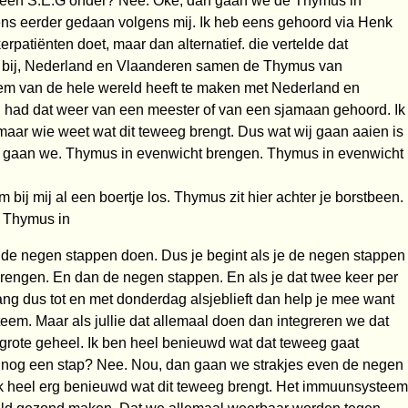
g een S.E.G onder? Nee. Oké, dan gaan we de Thymus in
ns eerder gedaan volgens mij. Ik heb eens gehoord via Henk
erpatiënten doet, maar dan alternatief. die vertelde dat
k bij, Nederland en Vlaanderen samen de Thymus van
m van de hele wereld heeft te maken met Nederland en
j had dat weer van een meester of van een sjamaan gehoord. Ik
maar wie weet wat dit teweeg brengt. Dus wat wij gaan aaien is
r gaan we. Thymus in evenwicht brengen. Thymus in evenwicht
bij mij al een boertje los. Thymus zit hier achter je borstbeen.
s Thymus in
 de negen stappen doen. Dus je begint als je de negen stappen
rengen. En dan de negen stappen. En als je dat twee keer per
ng dus tot en met donderdag alsjeblieft dan help je mee want
steem. Maar als jullie dat allemaal doen dan integreren we dat
 grote geheel. Ik ben heel benieuwd wat dat teweeg gaat
er nog een stap? Nee. Nou, dan gaan we strakjes even de negen
ik heel erg benieuwd wat dit teweeg brengt. Het immuunsysteem