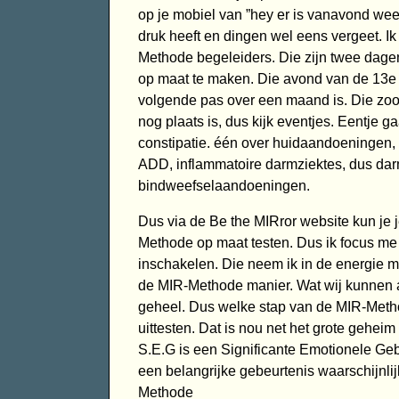
op je mobiel van ”hey er is vanavond weer 
druk heeft en dingen wel eens vergeet. I
Methode begeleiders. Die zijn twee dage
op maat te maken. Die avond van de 13e 
volgende pas over een maand is. Die zoo
nog plaats is, dus kijk eventjes. Eentje 
constipatie. één over huidaandoeningen
ADD, inflammatoire darmziektes, dus dar
bindweefselaandoeningen.
Dus via de Be the MIRror website kun je 
Methode op maat testen. Dus ik focus me 
inschakelen. Die neem ik in de energie me
de MIR-Methode manier. Wat wij kunnen a
geheel. Dus welke stap van de MIR-Meth
uittesten. Dat is nou net het grote gehe
S.E.G is een Significante Emotionele Gebe
een belangrijke gebeurtenis waarschijnlijk
Methode