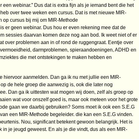
een webinar.” Dus dat is extra fijn als je iemand bent die het
k heb over twee weken een cursus. Dat is met nieuwe MIR-
n op cursus bij mij om MIR-Methode
is er geen webinar. Dus hou er even rekening mee dat de
m sessies daarvan komen deze nog aan bod. Ik weet niet of er
gaat over problemen aan in of rond de ruggengraat. Eentje over
, vermoeidheid, darmproblemen, spieraandoeningen, ADHD en
mziektes die met ontstekingen te maken hebben en
je hiervoor aanmelden. Dan ga ik nu met jullie een MIR-
op de hele groep die aanwezig is, ook die later nog
e. Dan ga ik uittesten wat mogen wij doen, zelf als groep op
aien wat voor onszelf goed is, maar ook meteen voor het grote
ode gaan we daarbij gebruiken? Soms moet ik ook een S.E.G
im van een MIR-Methode begeleider. die kan een S.E.G vinden.
urtenis. Nou, significant betekent gewoon belangrijk. Het is
 in je jeugd geweest. En als je die vindt, dus als een MIR-