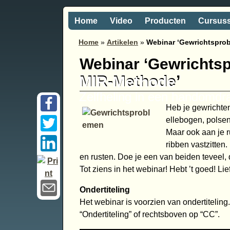
Home
Video
Producten
Cursus
Home
»
Artikelen
»
Webinar ‘Gewrichtspro
Webinar ‘Gewrichts
MIR-Methode’
MIR-Methode
Zelfheling in een handomdr
Heb je gewrichten
ellebogen, polsen
Maar ook aan je 
ribben vastzitten
en rusten. Doe je een van beiden teveel,
Tot ziens in het webinar! Hebt ’t goed! Lief
Ondertiteling
Het webinar is voorzien van ondertiteling.
“Ondertiteling” of rechtsboven op “CC”.