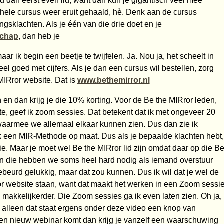
d dan eerst even lid, want dan kun je gigantisch veel mee
ie hele cursus weer eruit gehaald, hè. Denk aan de cursus
gsklachten. Als je één van die drie doet en je
schap
, dan heb je
maar ik begin een beetje te twijfelen. Ja. Nou ja, het scheelt in
eel goed met cijfers. Als je dan een cursus wil bestellen, zorg
 MIRror website. Dat is
www.bethemirror.nl
en dan krijg je die 10% korting. Voor de Be the MIRror leden,
te, geef ik zoom sessies. Dat betekent dat ik met ongeveer 20
aarmee we allemaal elkaar kunnen zien. Dus dan zie ik
 ik een MIR-Methode op maat. Dus als je bepaalde klachten hebt,
. Maar je moet wel Be the MIRror lid zijn omdat daar op die B
n die hebben we soms heel hard nodig als iemand overstuur
ebeurd gelukkig, maar dat zou kunnen. Dus ik wil dat je wel de
or website staan, want dat maakt het werken in een Zoom sessi
, makkelijkerder. Die Zoom sessies ga ik even laten zien. Oh ja,
s alleen dat staat ergens onder deze video een knop van
een nieuw webinar komt dan krijg je vanzelf een waarschuwing