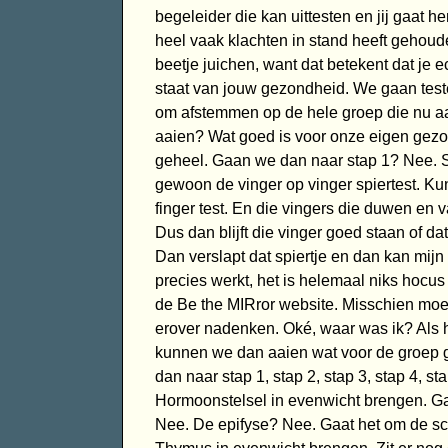
begeleider die kan uittesten en jij gaat 
heel vaak klachten in stand heeft gehoud
beetje juichen, want dat betekent dat je 
staat van jouw gezondheid. We gaan testen
om afstemmen op de hele groep die nu 
aaien? Wat goed is voor onze eigen gezo
geheel. Gaan we dan naar stap 1? Nee. St
gewoon de vinger op vinger spiertest. Kun
finger test. En die vingers die duwen en va
Dus dan blijft die vinger goed staan of dat
Dan verslapt dat spiertje en dan kan mij
precies werkt, het is helemaal niks hocu
de Be the MIRror website. Misschien moet
erover nadenken. Oké, waar was ik? Als h
kunnen we dan aaien wat voor de groep g
dan naar stap 1, stap 2, stap 3, stap 4, st
Hormoonstelsel in evenwicht brengen. G
Nee. De epifyse? Nee. Gaat het om de sc