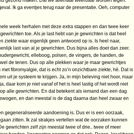
eld gezond maken. Dat we allemaal weerbaar worden tegen.
eval. Ik ga eventjes terug naar de presentatie. Oeh, computer
 hele week herhalen met deze extra stappen en dan twee keer
wrichten toe. Als je last hebt van je gewrichten is dat heel
en ziekte waar eigenlijk geen antwoord op is. Is heel naar,
lijk last van al je gewrichten. Dus bijna alles doet dan zeer.
udergewricht, elleboog, polsen, de vingers, de handen, de
wel de tenen. Dus op alle plekken waar je maar gewrichtjes
et fibromyalgie, dat is echt zo’n onzichtbare ziekte, hè. Dat is
m uit je systeem te krijgen. Ja, in mijn beleving niet hoor, maar
, daar kom je niet vanaf of het is heel lastig of het wordt niet
s op alle gewrichten. En dat betekent als iemand dan een dag
t bewogen, en dan meestal is de dag daarna dan heel zwaar en
en gegeneraliseerde aandoening is. Dus er is een oorzaak,
gaan zitten. Ik zal strakjes vertellen wat de oorzaken kunnen
De gewrichten zelf zijn meestal twee of drie.. twee of meer