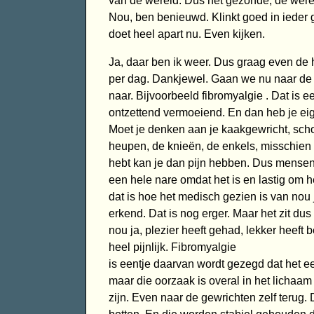
van de wereld. Dus het gezonde, de wer
Nou, ben benieuwd. Klinkt goed in ieder g
doet heel apart nu. Even kijken.
Ja, daar ben ik weer. Dus graag even de
per dag. Dankjewel. Gaan we nu naar de ge
naar. Bijvoorbeeld fibromyalgie . Dat is e
ontzettend vermoeiend. En dan heb je eigen
Moet je denken aan je kaakgewricht, scho
heupen, de knieën, de enkels, misschien 
hebt kan je dan pijn hebben. Dus mensen m
een hele nare omdat het is en lastig om he
dat is hoe het medisch gezien is van nou ja
erkend. Dat is nog erger. Maar het zit du
nou ja, plezier heeft gehad, lekker heef
heel pijnlijk. Fibromyalgie
is eentje daarvan wordt gezegd dat het e
maar die oorzaak is overal in het lichaam 
zijn. Even naar de gewrichten zelf terug. 