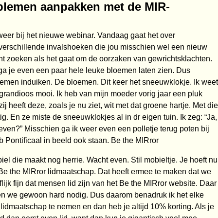
oblemen aanpakken met de MIR-
 weer bij het nieuwe webinar. Vandaag gaat het over
verschillende invalshoeken die jou misschien wel een nieuw
unt zoeken als het gaat om de oorzaken van gewrichtsklachten.
 ga je even een paar hele leuke bloemen laten zien. Dus
emen induiken. De bloemen. Dit keer het sneeuwklokje. Ik weet
r grandioos mooi. Ik heb van mijn moeder vorig jaar een pluk
ij heeft deze, zoals je nu ziet, wit met dat groene hartje. Met die
ig. En ze miste de sneeuwklokjes al in dr eigen tuin. Ik zeg: “Ja,
geven?” Misschien ga ik weer even een polletje terug poten bij
eb Pontificaal in beeld ook staan. Be the MIRror
el die maakt nog herrie. Wacht even. Stil mobieltje. Je hoeft nu
n Be the MIRror lidmaatschap. Dat heeft ermee te maken dat we
lijk fijn dat mensen lid zijn van het Be the MIRror website. Daar
en we gewoon hard nodig. Dus daarom benadruk ik het elke
dmaatschap te nemen en dan heb je altijd 10% korting. Als je