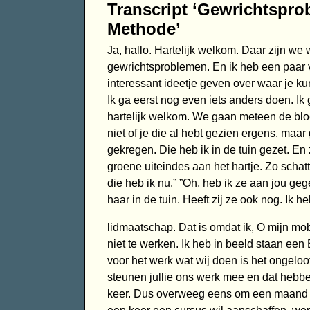
Transcript ‘Gewrichtspr
Methode’
Ja, hallo. Hartelijk welkom. Daar zijn we
gewrichtsproblemen. En ik heb een paar 
interessant ideetje geven over waar je k
Ik ga eerst nog even iets anders doen. Ik
hartelijk welkom. We gaan meteen de blo
niet of je die al hebt gezien ergens, maa
gekregen. Die heb ik in de tuin gezet. En z
groene uiteindes aan het hartje. Zo schatt
die heb ik nu.” ”Oh, heb ik ze aan jou ge
haar in de tuin. Heeft zij ze ook nog. Ik h
lidmaatschap. Dat is omdat ik, O mijn mobi
niet te werken. Ik heb in beeld staan ee
voor het werk wat wij doen is het ongeloof
steunen jullie ons werk mee en dat hebb
keer. Dus overweeg eens om een maand li