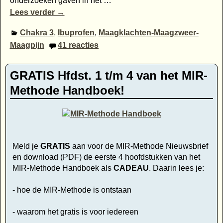
onderzoeken gaven in het
…
Lees verder →
Chakra 3
,
Ibuprofen
,
Maagklachten-Maagzweer-
Maagpijn
41
reacties
GRATIS Hfdst. 1 t/m 4 van het MIR-
Methode Handboek!
Meld je
GRATIS
aan voor de MIR-Methode Nieuwsbrief
en download (PDF) de eerste 4 hoofdstukken van het
MIR-Methode Handboek als
CADEAU
. Daarin lees je:
- hoe de MIR-Methode is ontstaan
- waarom het gratis is voor iedereen