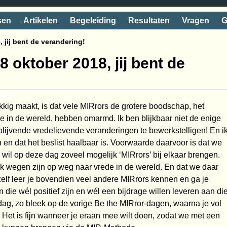
sen
Artikelen
Begeleiding
Resultaten
Vragen
G
 jij bent de verandering!
8 oktober 2018, jij bent de
aai
kig maakt, is dat vele MIRrors de grotere boodschap, het
e in de wereld, hebben omarmd. Ik ben blijkbaar niet de enige
n blijvende vredelievende veranderingen te bewerkstelligen! En i
n en dat het beslist haalbaar is. Voorwaarde daarvoor is dat we
wil op deze dag zoveel mogelijk ‘MIRrors’ bij elkaar brengen.
k wegen zijn op weg naar vrede in de wereld. En dat we daar
 zelf leer je bovendien veel andere MIRrors kennen en ga je
 die wél positief zijn en wél een bijdrage willen leveren aan di
dag, zo bleek op de vorige Be the MIRror-dagen, waarna je vol
! Het is fijn wanneer je eraan mee wilt doen, zodat we met een