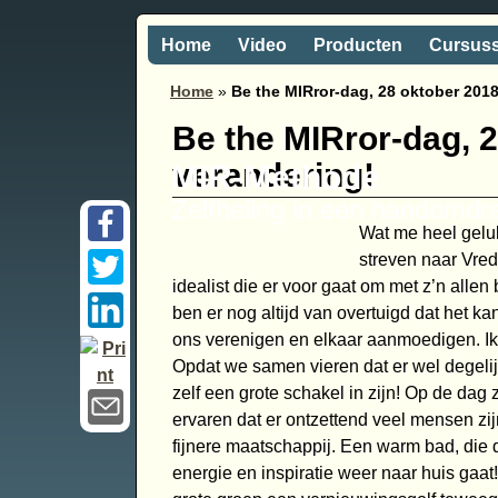
Home
Video
Producten
Cursus
Home
»
Be the MIRror-dag, 28 oktober 2018,
Be the MIRror-dag, 2
verandering!
MIR-Methode
Zelfheling in een handomdr
Wat me heel geluk
streven naar Vred
idealist die er voor gaat om met z’n alle
ben er nog altijd van overtuigd dat het ka
ons verenigen en elkaar aanmoedigen. Ik 
Opdat we samen vieren dat er wel degelij
zelf een grote schakel in zijn! Op de dag
ervaren dat er ontzettend veel mensen zijn
fijnere maatschappij. Een warm bad, die 
energie en inspiratie weer naar huis gaat